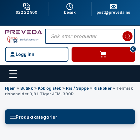
922 22 800
besøk
post@preveda.no
Products
search
0
Logg inn
varer i handlevogn
Hovedinnhold
Hjem
»
Butikk
»
Kok og stek
»
Ris / Suppe
»
Riskoker
»
Termisk
risbeholder 3,9 l.Tiger JFM-390P
Produktkategorier