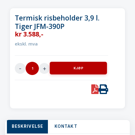
Termisk risbeholder 3,9 l.
Tiger JFM-390P
kr
3.588
,-
ekskl. mva
KJØP
Termisk
risbeholder
3,9
PDF
Print
l.Tiger
JFM-
390P
quantity
BESKRIVELSE
KONTAKT