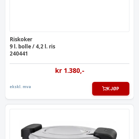
Riskoker
9 l. bolle / 4,2 l. ris
240441
kr
1.380
,-
ekskl. mva
KJØP