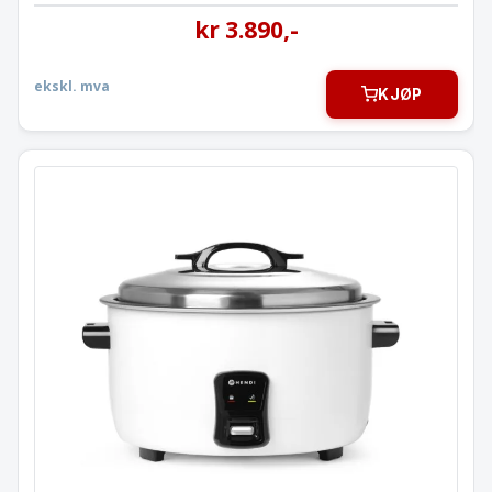
kr
3.890
,-
ekskl. mva
KJØP
Riskoker
9 l. bolle / 4,2 l. ris
240441