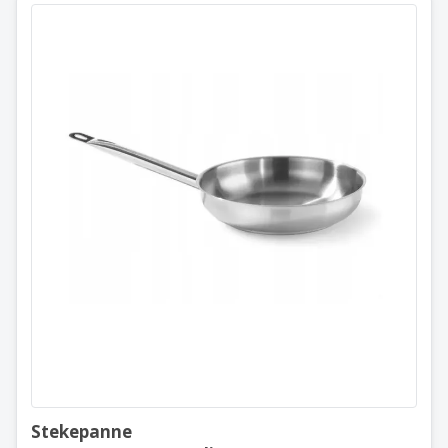
Stekepanne
⌀280 x50 mm. / Hendi
835531
Stekepanne