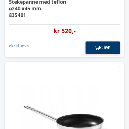
Stekepanne med teflon
⌀240 x45 mm.
835401
kr
520
,-
ekskl. mva
KJØP
Stekepanne med teflon