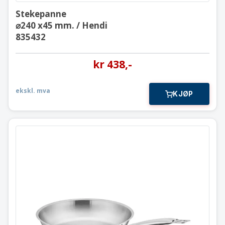
Stekepanne
⌀240 x45 mm. / Hendi
835432
kr
438
,-
ekskl. mva
KJØP