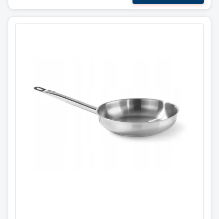
Stekepanne
⌀240 x45 mm. / Hendi
835432