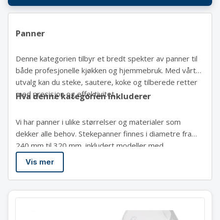
Panner
Denne kategorien tilbyr et bredt spekter av panner til
både profesjonelle kjøkken og hjemmebruk. Med vårt
utvalg kan du steke, sautere, koke og tilberede retter
med presisjon og effektivitet.
Hva denne kategorien inkluderer
Vi har panner i ulike størrelser og materialer som
dekker alle behov. Stekepanner finnes i diametre fra
240 mm til 320 mm, inkludert modeller med
teflonbelegg for enkel rengjøring og non-stick-funksjon.
Vis mer
Wokpanner tilbys i størrelser fra 280 mm til 360 mm,
med og uten lokk, ideelle for rask woking og sautering. I
tillegg finner du sauspanner og spesialiserte
vannbadpanner (833032) som gjør temperering og
forsiktig oppvarming av sauser enkelt.