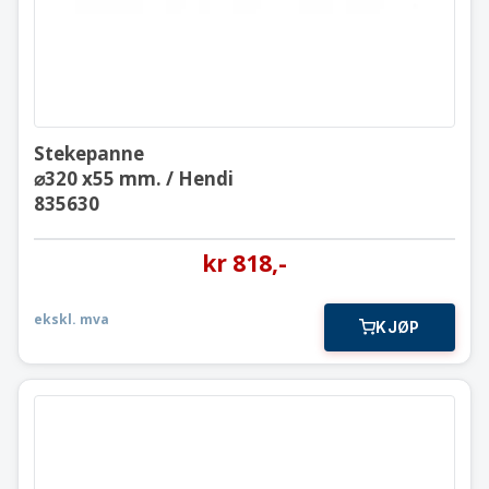
Stekepanne
⌀320 x55 mm. / Hendi
835630
kr
818
,-
ekskl. mva
KJØP