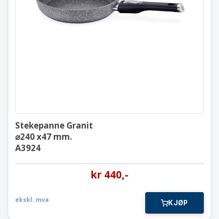
Stekepanne Granit
⌀240 x47 mm.
A3924
Stekepanne Granit
⌀240 x47 mm.
A3924
kr
440
,-
ekskl. mva
KJØP