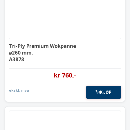
Tri-Ply Premium Wokpanne
⌀260 mm.
A3878
kr
760
,-
ekskl. mva
KJØP