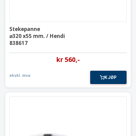
Stekepanne
⌀320 x55 mm. / Hendi
838617
kr
560
,-
ekskl. mva
KJØP