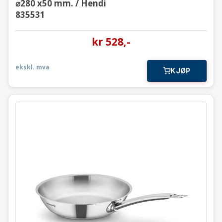
⌀280 x50 mm. / Hendi
835531
kr
528
,-
ekskl. mva
KJØP
Stekepanne
⌀280 x55 mm. / Korkmaz Proline