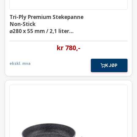
Tri-Ply Premium Stekepanne
Non-Stick
⌀280 x 55 mm / 2,1 liter
A3877
kr
780
,-
ekskl. mva
KJØP