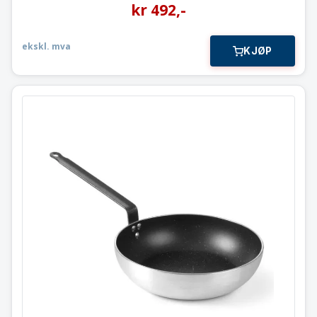
kr
492
,-
ekskl. mva
KJØP
Wokpanne
Ø320 mm.
627747