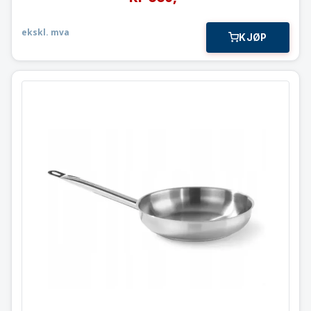
ekskl. mva
KJØP
Stekepanne
⌀320 x55 mm. / Hendi
838617