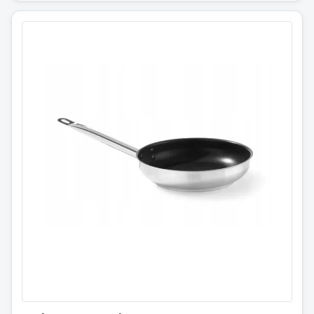
Stekepanne med teflon
⌀240 x45 mm.
835401