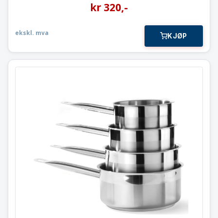
kr
320
,-
ekskl. mva
KJØP
Sauspanner