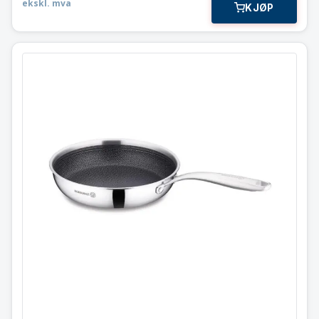
ekskl. mva
KJØP
Tri-Ply Premium Stekepanne
Non-Stick
⌀280 x 55 mm / 2,1 liter
A3877