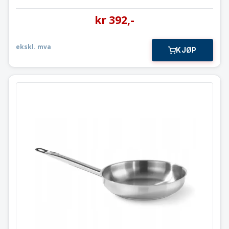
kr
392
,-
ekskl. mva
KJØP
Stekepanne
⌀320 x55 mm. / Hendi
835630