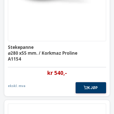
A1154
Stekepanne
⌀280 x55 mm. / Korkmaz Proline
A1154
kr
540
,-
ekskl. mva
KJØP