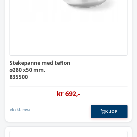
⌀280 x50 mm.
835500
Stekepanne med teflon
⌀280 x50 mm.
835500
kr
692
,-
ekskl. mva
KJØP