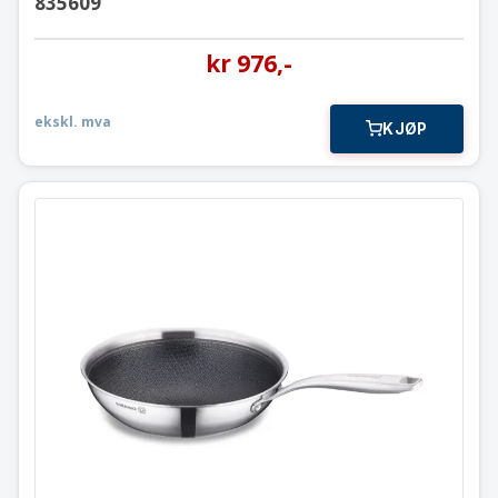
835609
kr
976
,-
ekskl. mva
KJØP
Tri-Ply Premium Wokpanne
⌀260 mm.
A3878