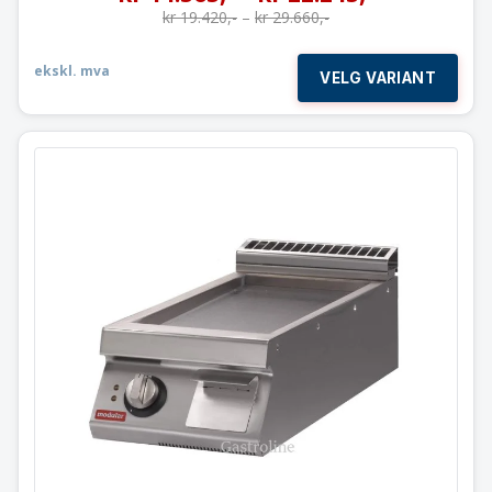
kr
19.420
,-
–
kr
29.660
,-
ekskl. mva
VELG VARIANT
Flatgrill
slett stekeflate
PRATIKA 40×73 cm
400V-3 fas