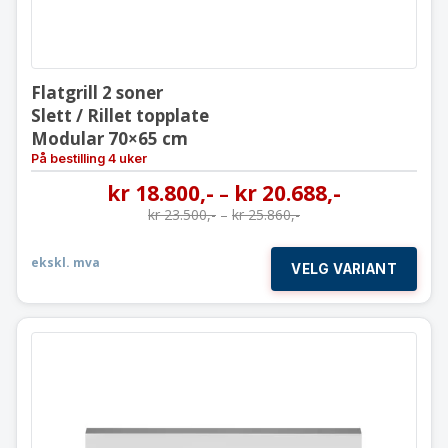
Flatgrill 2 soner
Slett / Rillet topplate
Modular 70×65 cm
På bestilling 4 uker
kr
18.800
,-
kr
20.688
,-
–
kr
23.500
,-
–
kr
25.860
,-
ekskl. mva
VELG VARIANT