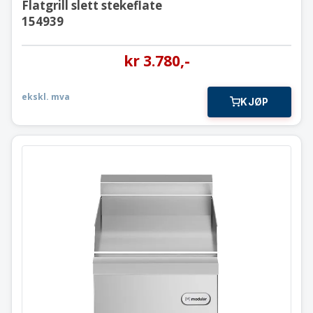
Flatgrill slett stekeflate
154939
kr
3.780
,-
ekskl. mva
KJØP
Flatgrill slett stekeflate
Modular 30×60 cm