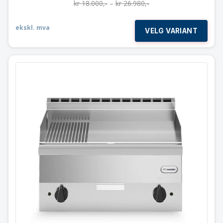
kr
18.000
,-
–
kr
26.980
,-
ekskl. mva
VELG VARIANT
Flatgrill 2 soner
Slett / Rillet topplate
Modular 60×60 cm