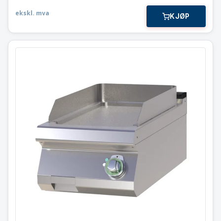
ekskl. mva
KJØP
Flatgrill
Slett krom stekeflate
RM Gastro 40×73 cm