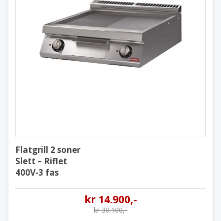
Flatgrill 2 soner
Slett – Riflet
400V-3 fas
Flatgrill 2 soner
Slett – Riflet
400V-3 fas
kr
14.900
,-
kr
30.100
,-