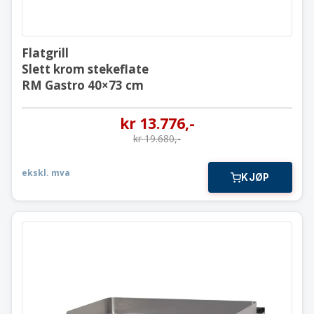
Flatgrill
Slett krom stekeflate
RM Gastro 40×73 cm
kr
13.776
,-
kr
19.680
,-
ekskl. mva
KJØP