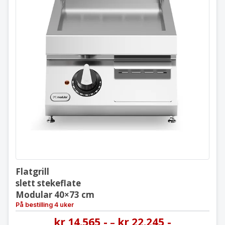
Flatgrill
slett stekeflate
Modular 40×73 cm
Flatgrill
slett stekeflate
Modular 40×73 cm
På bestilling 4 uker
kr
14.565
,-
kr
22.245
,-
–