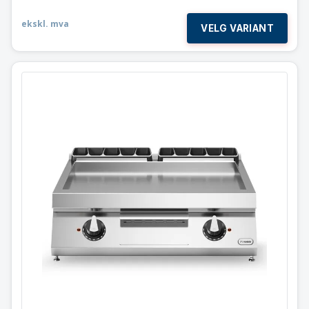
ekskl. mva
VELG VARIANT
Flatgrill 2 soner
Slett stekeflate
Modular 80×73 cm