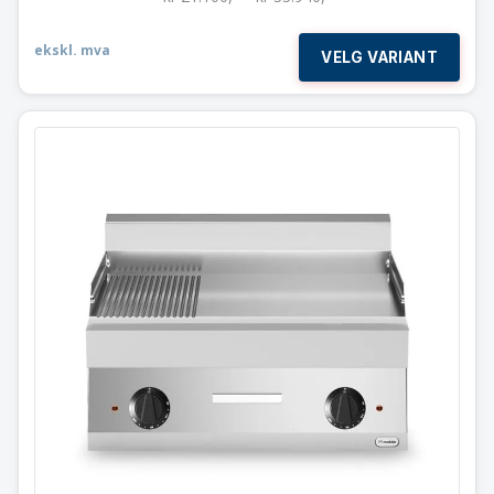
ekskl. mva
VELG VARIANT
Flatgrill 2 soner
Slett / Rillet topplate
Modular 70×65 cm