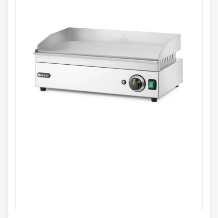
Flatgrill slett stekeflate
154939