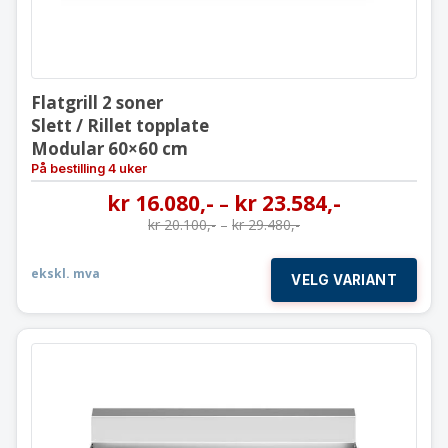
Flatgrill 2 soner
Slett / Rillet topplate
Modular 60×60 cm
På bestilling 4 uker
kr
16.080
,-
kr
23.584
,-
–
kr
20.100
,-
–
kr
29.480
,-
ekskl. mva
VELG VARIANT