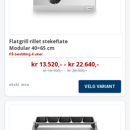
Flatgrill rillet stekeflate
Modular 40×65 cm
På bestilling 4 uker
kr
13.520
,-
kr
22.640
,-
–
kr
16.900
,-
–
kr
28.300
,-
ekskl. mva
VELG VARIANT