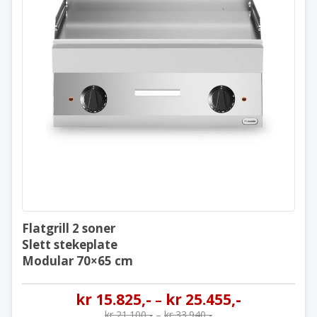
Flatgrill 2 soner
Slett stekeplate
Modular 70×65 cm
Flatgrill 2 soner
Slett stekeplate
Modular 70×65 cm
kr
15.825
,-
kr
25.455
,-
–
kr
21.100
,-
–
kr
33.940
,-