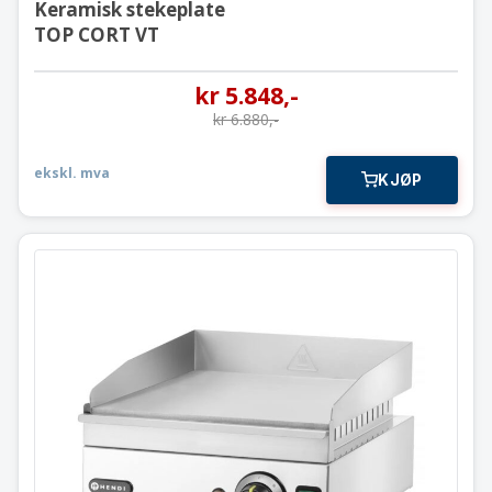
Keramisk stekeplate
TOP CORT VT
kr
5.848
,-
kr
6.880
,-
ekskl. mva
KJØP
Flatgrill slett stekeflate