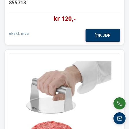
855713
kr
120
,-
ekskl. mva
KJØP
Smash burger presse
513132