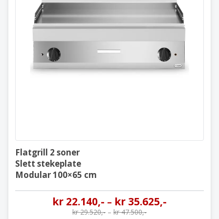
Flatgrill 2 soner
Slett stekeplate
Modular 100×65 cm
Flatgrill 2 soner
Slett stekeplate
Modular 100×65 cm
kr
22.140
,-
kr
35.625
,-
–
kr
29.520
,-
–
kr
47.500
,-