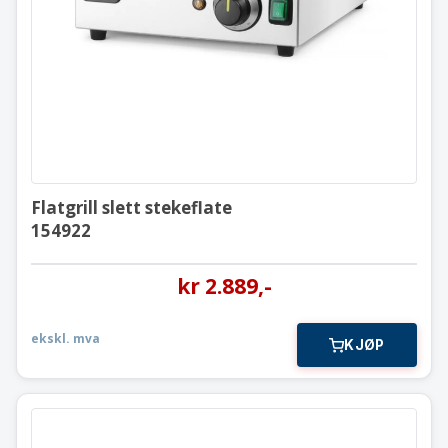
154922
Flatgrill slett stekeflate
154922
kr
2.889
,-
ekskl. mva
KJØP