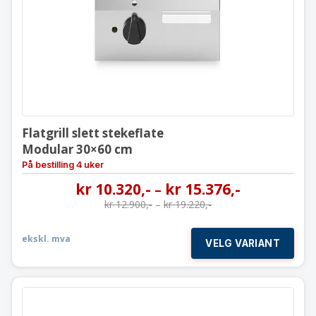
Flatgrill slett stekeflate
Modular 30×60 cm
På bestilling 4 uker
kr
10.320
,-
kr
15.376
,-
–
kr
12.900
,-
–
kr
19.220
,-
ekskl. mva
VELG VARIANT