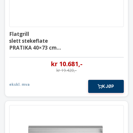
Flatgrill
slett stekeflate
PRATIKA 40×73 cm
400V-3 fas
kr
10.681
,-
kr
19.420
,-
ekskl. mva
KJØP