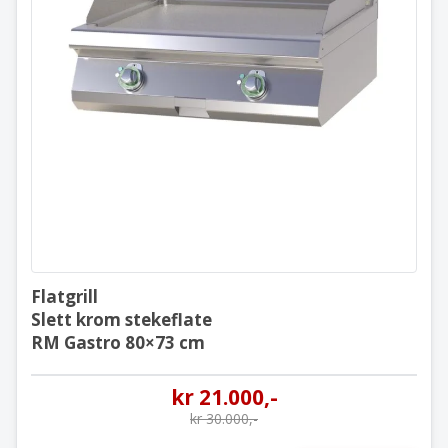
Flatgrill
Slett krom stekeflate
RM Gastro 80×73 cm
Flatgrill
Slett krom stekeflate
RM Gastro 80×73 cm
kr
21.000
,-
kr
30.000
,-