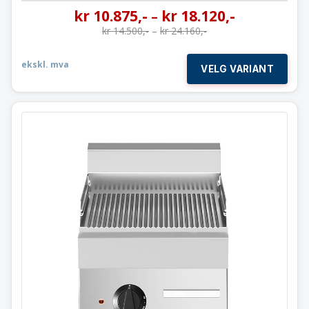
kr
10.875
,-
kr
18.120
,-
–
kr
14.500
,-
–
kr
24.160
,-
ekskl. mva
VELG VARIANT
Flatgrill rillet stekeflate
Modular 40×65 cm