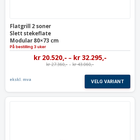
Flatgrill 2 soner
Slett stekeflate
Modular 80×73 cm
På bestilling 3 uker
kr
20.520
,-
kr
32.295
,-
–
kr
27.360
,-
–
kr
43.060
,-
ekskl. mva
VELG VARIANT