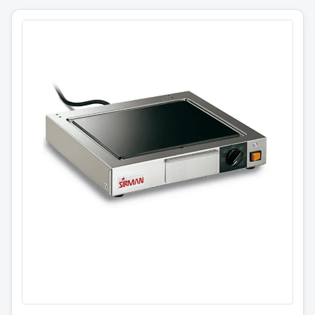
Større risiko for fastbrenning og oksidasjon
Må brennes inn og oljes for å unngå rust
Keramisk stekeplate
TOP CORT VT