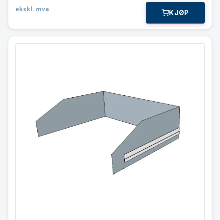
ekskl. mva
KJØP
Sprutdeksel til flatgrill