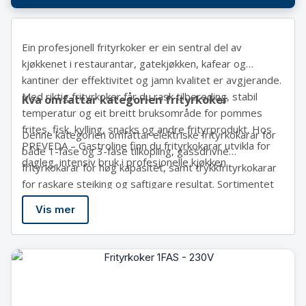
Ein profesjonell frityrkoker er ein sentral del av
kjøkkenet i restaurantar, gatekjøkken, kafear og
kantiner der effektivitet og jamn kvalitet er avgjerande.
Med riktig frityrkoker får du rask tilbereding, stabil
Kva omfattar kategorien frityrkoker
temperatur og eit breitt bruksområde for pommes
frites, fisk, kylling, snacks og andre frityrprodukt. Hos
Denne kategorien omfattar elektriske frityrkokarar for
PREVEDA – Gastroline
finn du frityrkokarar utvikla for
både 1-fase og 3-fase tilkopling, gassdrivne
dagleg, intensiv bruk i profesjonelle kjøkken.
frityrkokarar for høg kapasitet, samt trykkfrityrkokarar
for raskare steiking og saftigare resultat. Sortimentet
inkluderer òg frityrtilbehøyr og brannslokkesystem
Vis mer
tilpassa frityrstasjonar. Alle modellar er produsert i
rustfritt stål og konstruerte for høg driftstryggleik, god
varmeoverføring og lang levetid.