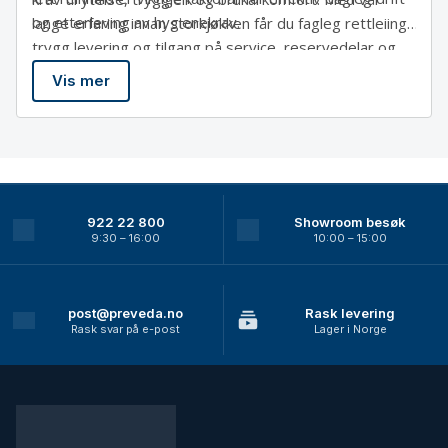
og etterleving av hygienekrav.
lange erfaring innan storkjøkken får du fagleg rettleiing,
trygg levering og tilgang på service, reservedelar og
teknisk støtte. Dette gir ei løysing som fungerer stabilt
Vis mer
– dag etter dag.
922 22 800
Showroom besøk
9:30 – 16:00
10:00 – 15:00
post@preveda.no
Rask levering
Rask svar på e-post
Lager i Norge