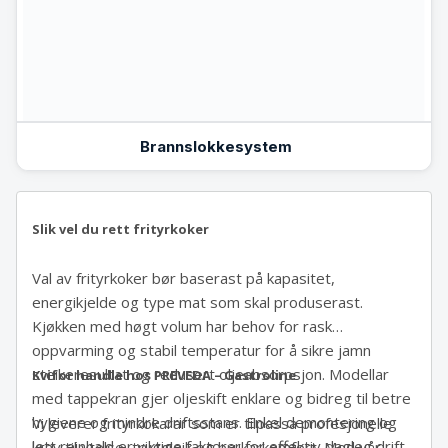
Brannslokkesystem
Slik vel du rett frityrkoker
Val av frityrkoker bør baserast på kapasitet,
energikjelde og type mat som skal produserast.
Kjøkken med høgt volum har behov for rask
oppvarming og stabil temperatur for å sikre jamn
steikeresultat og redusert oljeabsorpsjon. Modellar
Kvifor handle hos PREVEDA – Gastroline
med tappekran gjer oljeskift enklare og bidreg til betre
hygiene og mindre driftsstans. Enkel demontering og
Vi leverer frityrkokarar som er tilpassa profesjonelle
lett reinhald er viktige faktorar for effektiv dagleg drift
krav til ytelse, tryggleik og brukarkomfort. Med vår