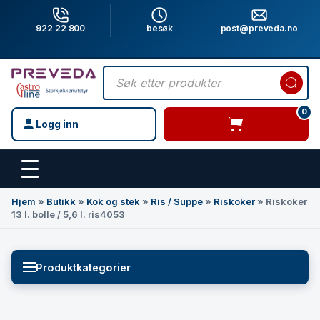
922 22 800
besøk
post@preveda.no
Products
search
0
Logg inn
varer i handlevogn
Hovedinnhold
Hjem
»
Butikk
»
Kok og stek
»
Ris / Suppe
»
Riskoker
»
Riskoker
13 l. bolle / 5,6 l. ris4053
Produktkategorier