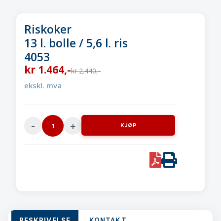
Riskoker
13 l. bolle / 5,6 l. ris
4053
kr
1.464
,-
kr
2.440
,-
ekskl. mva
KJØP
Riskoker
13
l.
PDF
Print
bolle
/
5,6
l.
ris4053
BESKRIVELSE
KONTAKT