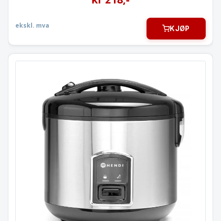
ekskl. mva
KJØP
Riskoker
3,5 l. bolle / 1,8 l. ris
240410