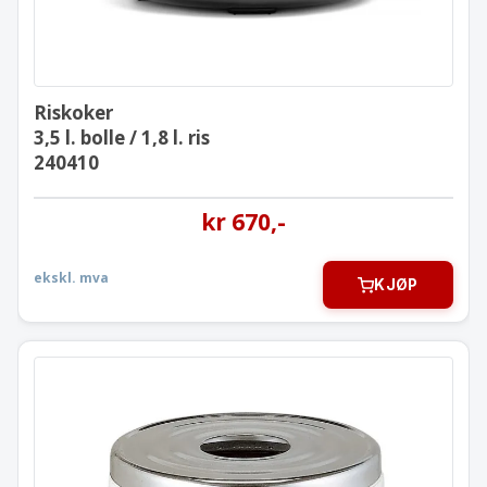
Riskoker
3,5 l. bolle / 1,8 l. ris
240410
kr
670
,-
ekskl. mva
KJØP