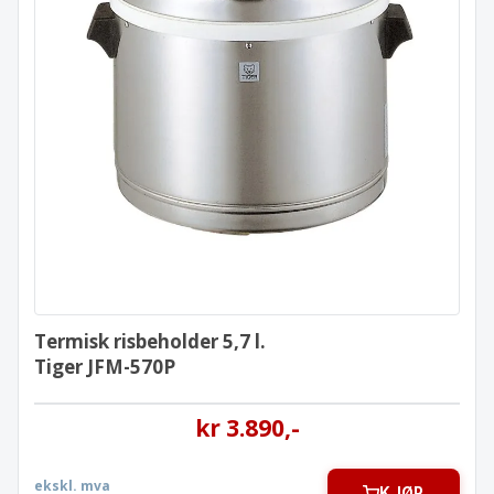
Termisk risbeholder 5,7 l.
Tiger JFM-570P
Termisk risbeholder 5,7 l.
Tiger JFM-570P
kr
3.890
,-
ekskl. mva
KJØP