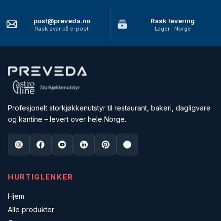
post@preveda.no
Rask levering
Rask svar på e-post
Lager i Norge
Profesjonelt storkjøkkenutstyr til restaurant, bakeri, dagligvare
og kantine – levert over hele Norge.
HURTIGLENKER
Hjem
Alle produkter