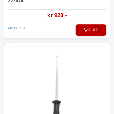
222676
kr
920
,-
ekskl. mva
KJØP
Knivsliper Kitchen Line
Skjerpestål 230 mm.