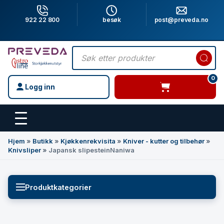
922 22 800
besøk
post@preveda.no
Products
search
0
Logg inn
varer i handlevogn
Hovedinnhold
Hjem
»
Butikk
»
Kjøkkenrekvisita
»
Kniver - kutter og tilbehør
»
Knivsliper
»
Japansk slipesteinNaniwa
Produktkategorier