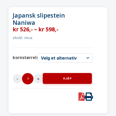
Japansk slipestein
Naniwa
kr
526
,-
–
kr
598
,-
ekskl. mva
kornstørrelse
KJØP
Japansk
slipesteinNaniwa
quantity
PDF
Print