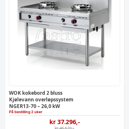
WOK kokebord 2 bluss
Kjølevann overløpssystem
NGER13-70 – 26,0 kW
WOK kokebord 2 bluss
Kjølevann overløpssystem
NGER13-70 – 26,0 kW
På bestilling 2 uker
kr
37.296
,-
kr
46.620
,-