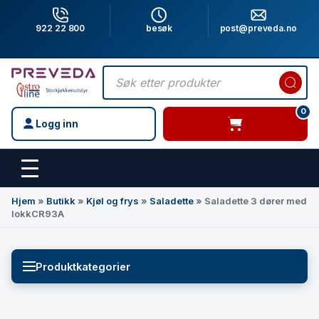
922 22 800
besøk
post@preveda.no
Products
search
0
Logg inn
varer i handlevogn
Hovedinnhold
Hjem
»
Butikk
»
Kjøl og frys
»
Saladette
»
Saladette 3 dører med
lokkCR93A
Produktkategorier