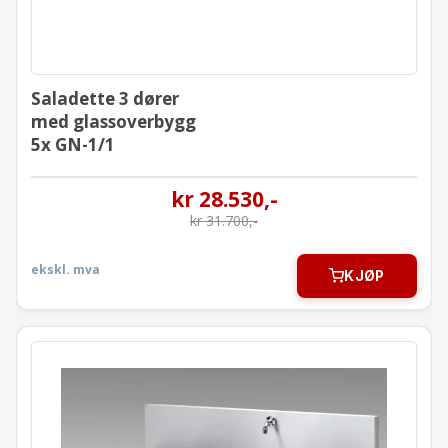
Saladette 3 dører
med glassoverbygg
5x GN-1/1
kr
28.530
,-
kr
31.700
,-
ekskl. mva
KJØP