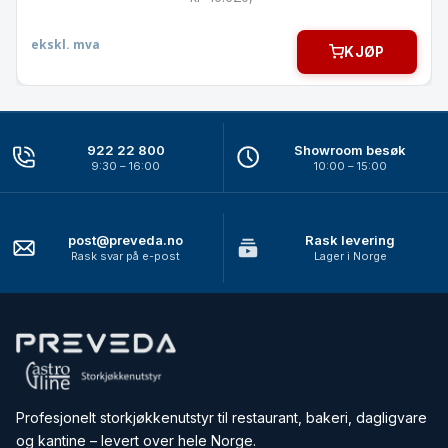
ekskl. mva
KJØP
922 22 800
Showroom besøk
9:30 – 16:00
10:00 – 15:00
post@preveda.no
Rask levering
Rask svar på e-post
Lager i Norge
Profesjonelt storkjøkkenutstyr til restaurant, bakeri, dagligvare
og kantine – levert over hele Norge.