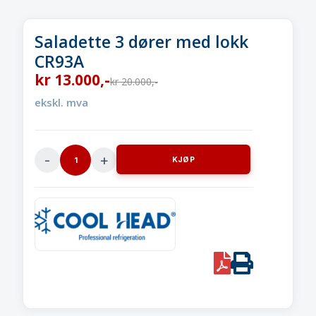
Saladette 3 dører med lokk
CR93A
kr
13.000
,-
kr
20.000
,-
ekskl. mva
KJØP
Saladette
3
dører
med
lokkCR93A
quantity
PDF
Print