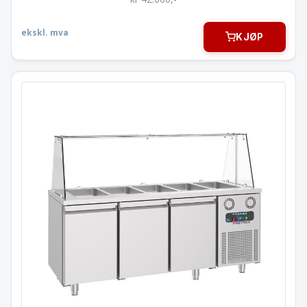
ekskl. mva
KJØP
Saladette 3 dører
med glassoverbygg
5x GN-1/1