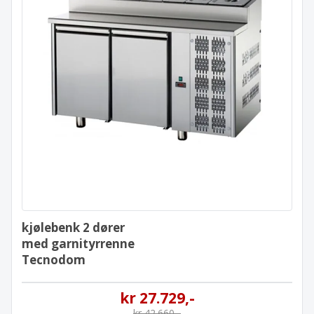
kjølebenk 2 dører
med garnityrrenne
Tecnodom
kjølebenk 2 dører
med garnityrrenne
Tecnodom
kr
27.729
,-
kr
42.660
,-