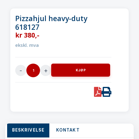
Pizzahjul heavy-duty
618127
kr
380
,-
ekskl. mva
KJØP
Pizzahjul
heavy-
duty618127
PDF
Print
quantity
BESKRIVELSE
KONTAKT