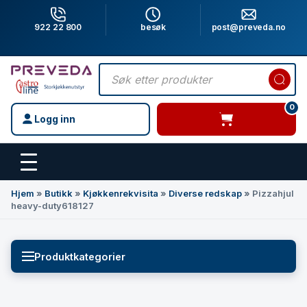
922 22 800
besøk
post@preveda.no
Products
search
0
Logg inn
varer i handlevogn
Hovedinnhold
Hjem
»
Butikk
»
Kjøkkenrekvisita
»
Diverse redskap
»
Pizzahjul
heavy-duty618127
Produktkategorier