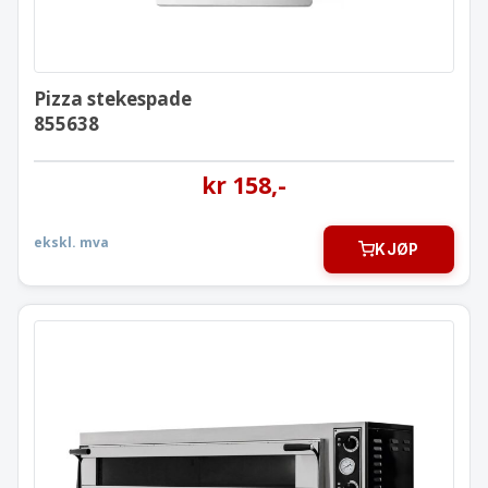
Pizza stekespade
855638
kr
158
,-
ekskl. mva
KJØP