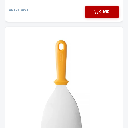
ekskl. mva
KJØP
Pizza stekespade
855638