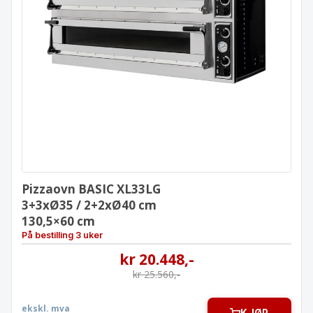
Pizzaovn BASIC XL33LG
3+3xØ35 / 2+2xØ40 cm
130,5×60 cm
Pizzaovn BASIC XL33LG
3+3xØ35 / 2+2xØ40 cm
130,5×60 cm
På bestilling 3 uker
kr
20.448
,-
kr
25.560
,-
ekskl. mva