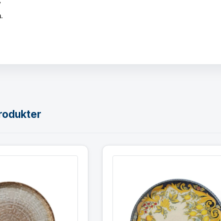
7
.
rodukter