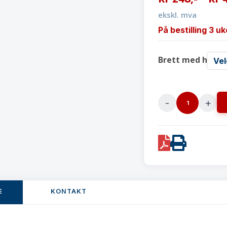
ekskl. mva
På bestilling 3 uk
Brett med hånd
Pizzabrett
med
håndtakØ
PDF
Print
25
~
40
cm
E
KONTAKT
quantity