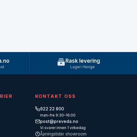
a.no
Rask levering
ost
Lager i Norge
RIER
KONTAKT OSS
922 22 800
man–fre 9:30–16:00
post@preveda.no
Vi svarer innen 1 virkedag
Åpningstider showroom