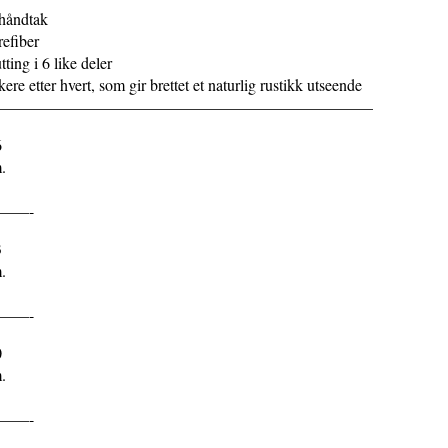
 håndtak
refiber
ting i 6 like deler
ere etter hvert, som gir brettet et naturlig rustikk utseende
———————————————————————–
6
.
——-
3
.
——-
0
.
——-