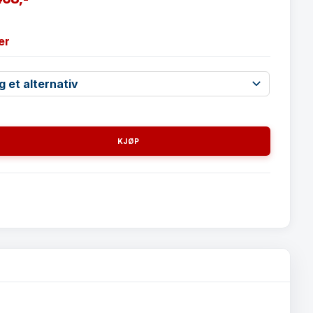
er
tak
KJØP