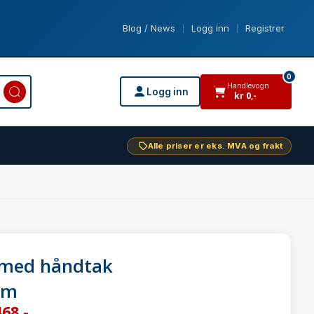
Blog / News
Logg inn
Registrer
|
|
0
Handlevogn
Logg inn
kr
0
,-
varer i handlevogn
Alle priser er eks. MVA og frakt
 med håndtak
cm
68
,-