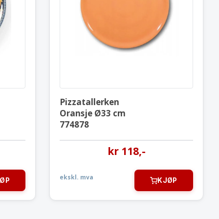
ken
Pizzatallerken
Oransje Ø33 cm
774878
Pizzatallerken
Oransje Ø33 cm
774878
kr
118
,-
ekskl. mva
ØP
KJØP