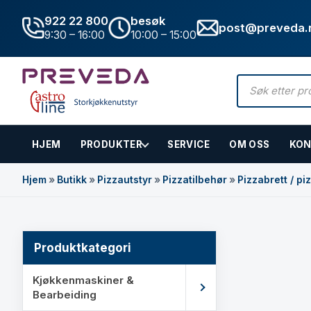
922 22 800
besøk
post@preveda.
9:30 – 16:00
10:00 – 15:00
Products
search
HJEM
PRODUKTER
SERVICE
OM OSS
KON
Hovedinnhold
Hjem
»
Butikk
»
Pizzautstyr
»
Pizzatilbehør
»
Pizzabrett / pi
Produktkategori
Kjøkkenmaskiner &
Bearbeiding