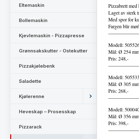
Eltemaskin
Pizzabrett med
Laget av sterk t
Med spor for kut
Bollemaskin
Fargen blir mørk
——————
Kjevlemaskin - Pizzapresse
Modell: 50552
Grønnsakskutter - Ostekutter
Mål: Ø 254 mm
Pris: 248,-
——————
Pizzakjølebenk
Modell: 50553
Saladette
Mål: Ø 305 mm
Pris: 268,-
Kjølerenne
——————
Modell: 50004
Heveskap – Prosesskap
Mål: Ø 356 mm
Pris: 398,-
Pizzarack
——————