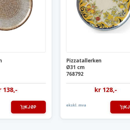
Pizzatallerken
Pizzataller
Ø33 cm
Ø31 cm
769911
768792
n
Pizzatallerken
Ø31 cm
768792
r
138
,-
kr
128
,-
ekskl. mva
KJØP
KJ