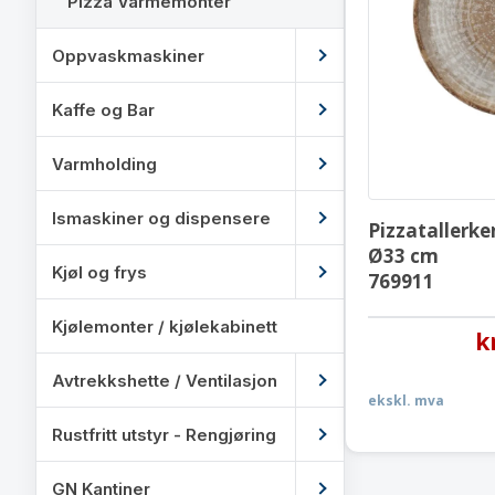
Pizza Varmemonter
Oppvaskmaskiner
Kaffe og Bar
Varmholding
Ismaskiner og dispensere
Pizzatallerke
Ø33 cm
Kjøl og frys
769911
Kjølemonter / kjølekabinett
k
Avtrekkshette / Ventilasjon
ekskl. mva
Rustfritt utstyr - Rengjøring
GN Kantiner