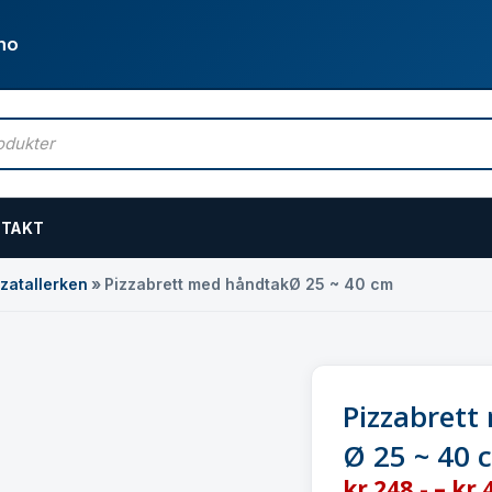
no
TAKT
zzatallerken
»
Pizzabrett med håndtakØ 25 ~ 40 cm
Pizzabrett
Ø 25 ~ 40 
kr
248
,-
–
kr
4