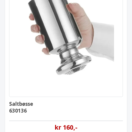
Saltbøsse
630136
Saltbøsse
630136
kr
160
,-