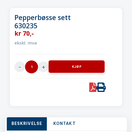
Pepperbøsse sett
630235
kr
70
,-
ekskl. mva
KJØP
Pepperbøsse
sett630235
quantity
PDF
Print
BESKRIVELSE
KONTAKT