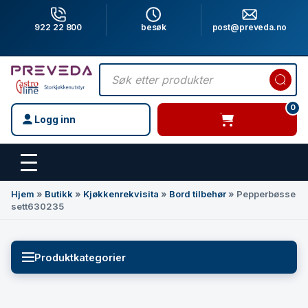
922 22 800
besøk
post@preveda.no
Products
search
0
Logg inn
varer i handlevogn
Hovedinnhold
Hjem
»
Butikk
»
Kjøkkenrekvisita
»
Bord tilbehør
»
Pepperbøsse
sett630235
Produktkategorier