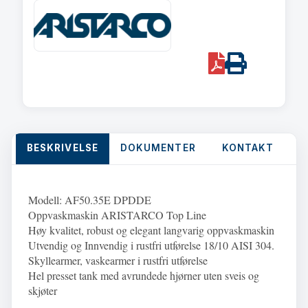
og
såpe
pumpe230V-
3F
PDF
Print
~
400V
quantity
BESKRIVELSE
DOKUMENTER
KONTAKT
Modell: AF50.35E DPDDE
Oppvaskmaskin ARISTARCO Top Line
Høy kvalitet, robust og elegant langvarig oppvaskmaskin
Utvendig og Innvendig i rustfri utførelse 18/10 AISI 304.
Skyllearmer, vaskearmer i rustfri utførelse
Hel presset tank med avrundede hjørner uten sveis og
skjøter