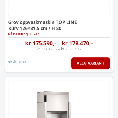
Grov oppvaskmaskin TOP LINE
Kurv 126×81,5 cm / H 80
På bestilling 3 uker
kr
175.590
,-
kr
178.470
,-
–
kr
234.120
,-
–
kr
237.960
,-
ekskl. mva
VELG VARIANT