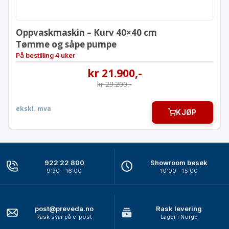
Oppvaskmaskin – Kurv 40×40 cm
Tømme og såpe pumpe
På bestilling 4 uker
kr
21.900
,-
kr
29.200
,-
ekskl. mva
KJØP
922 22 800
Showroom besøk
9:30 – 16:00
10:00 – 15:00
post@preveda.no
Rask levering
Rask svar på e-post
Lager i Norge