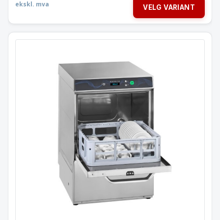
ekskl. mva
VELG VARIANT
Oppvaskmaskin – Kurv 40×40 c
Tømme og såpe pumpe