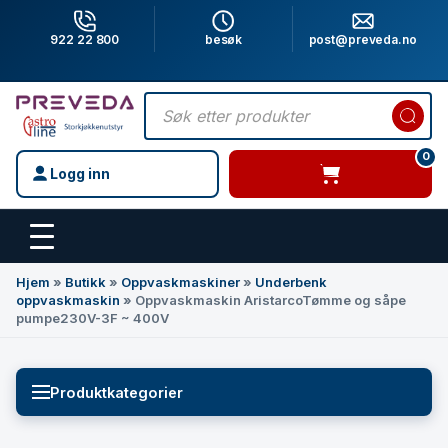
922 22 800
besøk
post@preveda.no
Products
search
0
Logg inn
varer i handlevogn
Hovedinnhold
Hjem
»
Butikk
»
Oppvaskmaskiner
»
Underbenk
oppvaskmaskin
»
Oppvaskmaskin AristarcoTømme og såpe
pumpe230V-3F ~ 400V
Produktkategorier