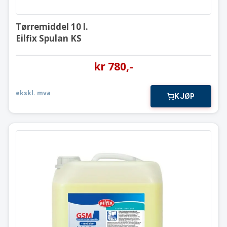
Tørremiddel 10 l.
Eilfix Spulan KS
kr
780
,-
ekskl. mva
KJØP