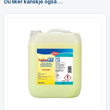
Du liker kanskje også …
Tørremiddel 10 l.
Eilfix Spulan KS