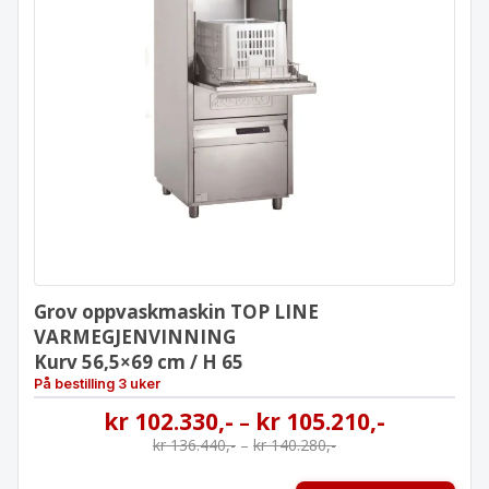
Grov oppvaskmaskin TOP LINE
VARMEGJENVINNING
Kurv 56,5×69 cm / H 65
Grov oppvaskmaskin TOP LINE
VARMEGJENVINNING
Kurv 56,5×69 cm / H 65
På bestilling 3 uker
kr
102.330
,-
kr
105.210
,-
–
kr
136.440
,-
–
kr
140.280
,-