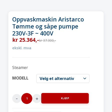
Oppvaskmaskin Aristarco
Tømme og såpe pumpe
230V-3F ~ 400V
kr
25.364
,-
kr
37.300
,-
ekskl. mva
Steamer
MODELL
KJØP
Oppvaskmaskin
AristarcoTømme