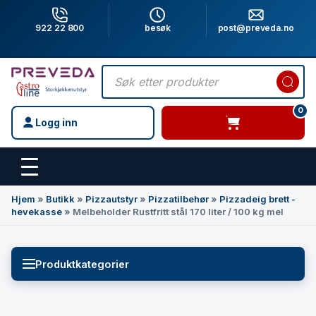
922 22 800
besøk
post@preveda.no
Products
search
0
Logg inn
varer i handlevogn
Hovedinnhold
Hjem
»
Butikk
»
Pizzautstyr
»
Pizzatilbehør
»
Pizzadeig brett -
hevekasse
»
Melbeholder Rustfritt stål 170 liter / 100 kg mel
Produktkategorier