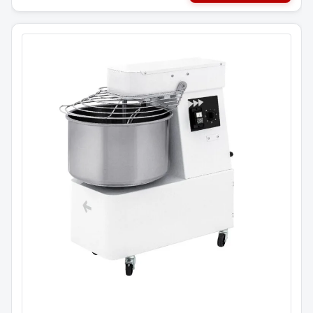
Eltemaskin 48 liter / IBT50
Fast bolle