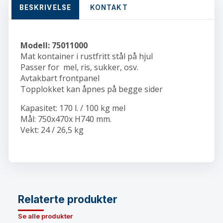
kg
BESKRIVELSE
KONTAKT
mel
quantity
Modell: 75011000
Mat kontainer i rustfritt stål på hjul
Passer for mel, ris, sukker, osv.
Avtakbart frontpanel
Topplokket kan åpnes på begge sider
Kapasitet: 170 l. / 100 kg mel
Mål: 750x470x H740 mm.
Vekt: 24 / 26,5 kg
Relaterte produkter
Se alle produkter