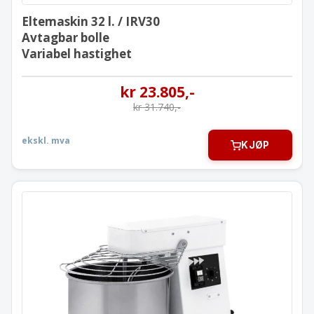
Eltemaskin 32 l. / IRV30
Avtagbar bolle
Variabel hastighet
kr
23.805
,-
kr
31.740
,-
ekskl. mva
KJØP