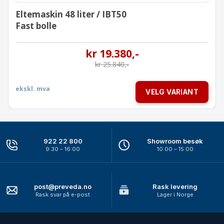
Eltemaskin 48 liter / IBT50
Fast bolle
kr
19.380
,-
kr
25.840
,-
ekskl. mva
VELG VARIANT
922 22 800
Showroom besøk
9:30 – 16:00
10:00 – 15:00
post@preveda.no
Rask levering
Rask svar på e-post
Lager i Norge