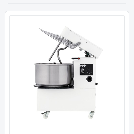
Eltemaskin 32 l. / IRV30
Avtagbar bolle
Variabel hastighet