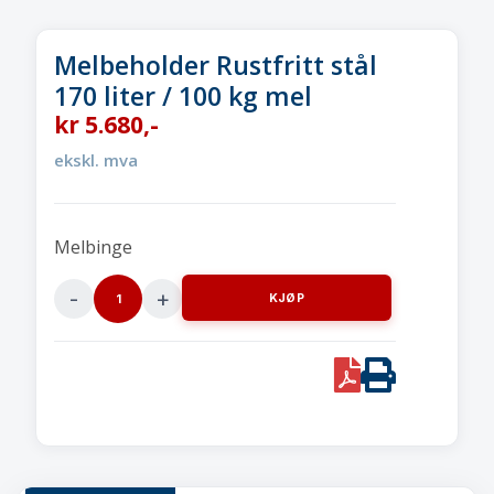
Melbeholder Rustfritt stål
170 liter / 100 kg mel
kr
5.680
,-
ekskl. mva
Melbinge
KJØP
Melbeholder
Rustfritt
stål
PDF
Print
170
liter
/
100