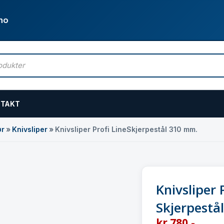
no
TAKT
ør
»
Knivsliper
»
Knivsliper Profi LineSkjerpestål 310 mm.
Knivsliper 
Skjerpestå
kr
780
,-