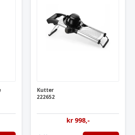
ansk mandoline Shōgun
Kutter
222652
e
Kutter
222652
kr
998
,-