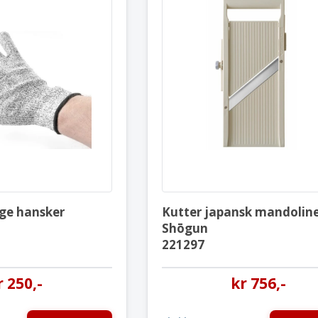
Kuttbestandige hansker
Kutter jap
Sertifisert
221297
ge hansker
Kutter japansk mandolin
Shōgun
221297
r
250
,-
kr
756
,-