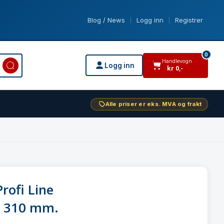
Blog / News
Logg inn
Registrer
|
|
0
Handlevogn
Logg inn
kr
0
,-
varer i handlevogn
Alle priser er eks. MVA og frakt
Profi Line
l 310 mm.