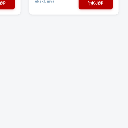
ekskl. mva
ØP
KJØP