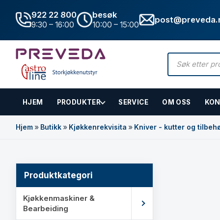
922 22 800
besøk
post@preveda.
9:30 – 16:00
10:00 – 15:00
Products
search
HJEM
PRODUKTER
SERVICE
OM OSS
KON
Hovedinnhold
Hjem
»
Butikk
»
Kjøkkenrekvisita
»
Kniver - kutter og tilbeh
Produktkategori
Kjøkkenmaskiner &
Bearbeiding