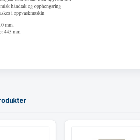
omisk håndtak og opphengsring
vaskes i oppvaskmaskin
310 mm.
de: 445 mm.
rodukter