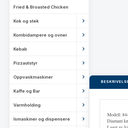
Fried & Broasted Chicken
Kok og stek
Kombidampere og ovner
Kebab
Pizzautstyr
Oppvaskmaskiner
BESKRIVELS
Kaffe og Bar
Varmholding
Modell: 84
Ismaskiner og dispensere
Diamant kn
Laget av
ki