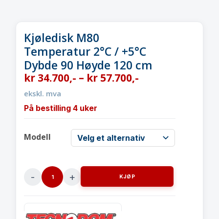
Kjøledisk M80
Temperatur 2°C / +5°C
Dybde 90 Høyde 120 cm
kr
34.700
,-
–
kr
57.700
,-
ekskl. mva
På bestilling 4 uker
Modell
KJØP
Kjøledisk
M80Temperatur
2°C
/