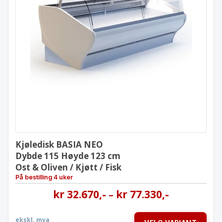
Kjøledisk BASIA NEO
Dybde 115 Høyde 123 cm
Ost & Oliven / Kjøtt / Fisk
Kjøledisk BASIA NEO
Dybde 115 Høyde 123 cm
Ost & Oliven / Kjøtt / Fisk
På bestilling 4 uker
kr
32.670
,-
kr
77.330
,-
–
ekskl. mva