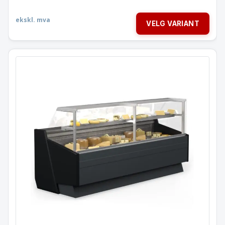
ekskl. mva
VELG VARIANT
Kjøledisk SUMBA
Dybde 94 Høyde 126 cm
Ost & Oliven / Kjøtt / Fisk