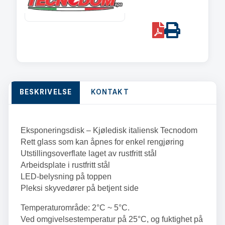
+5°CDybde
90
PDF
Print
Høyde
120
cm
quantity
BESKRIVELSE
KONTAKT
Eksponeringsdisk – Kjøledisk italiensk Tecnodom
Rett glass som kan åpnes for
enkel rengjøring
Utstillingsoverflate laget av rustfritt stål
Arbeidsplate i rustfritt stål
LED-belysning på toppen
Pleksi skyvedører på betjent side
Temperaturområde: 2°C ~ 5°C.
Ved omgivelsestemperatur på 25°C, og fuktighet på