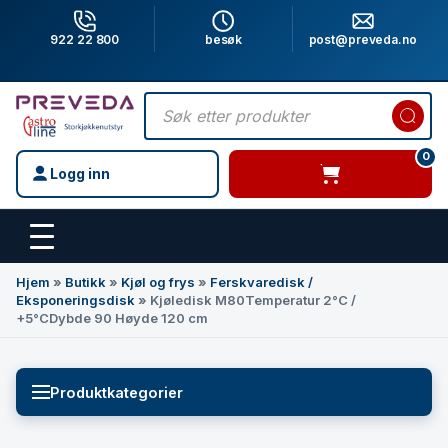
922 22 800
besøk
post@preveda.no
Products
search
0
Logg inn
varer i handlevogn
Hovedinnhold
Hjem
»
Butikk
»
Kjøl og frys
»
Ferskvaredisk /
Eksponeringsdisk
»
Kjøledisk M80Temperatur 2°C /
+5°CDybde 90 Høyde 120 cm
Produktkategorier