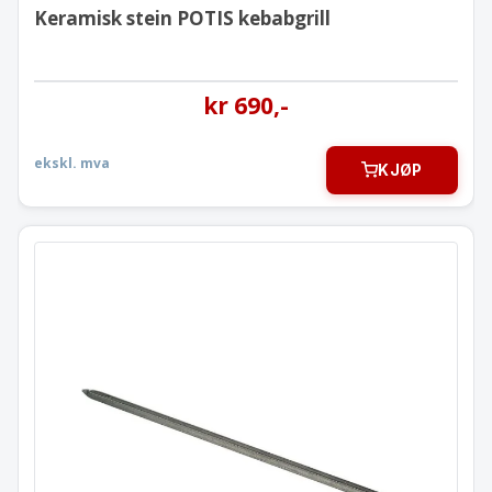
Keramisk stein POTIS kebabgrill
kr
690
,-
ekskl. mva
KJØP
Kebab Spyd Potis