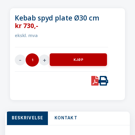
Kebab spyd plate Ø30 cm
kr
730
,-
ekskl. mva
KJØP
Kebab
spyd
plate
PDF
Print
Ø30
cm
quantity
BESKRIVELSE
KONTAKT