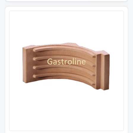
Keramisk stein POTIS kebabgrill