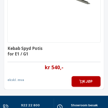
for E1 / G1
Kebab Spyd Potis
for E1 / G1
kr
540
,-
ekskl. mva
KJØP
922 22 800
Showroom besøk