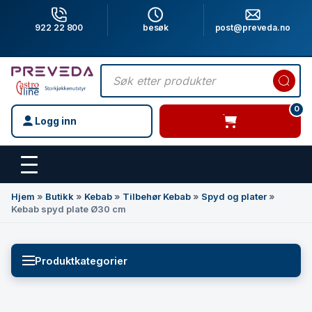
922 22 800
besøk
post@preveda.no
Products
search
0
Logg inn
varer i handlevogn
Hovedinnhold
Hjem
»
Butikk
»
Kebab
»
Tilbehør Kebab
»
Spyd og plater
»
Kebab spyd plate Ø30 cm
Produktkategorier