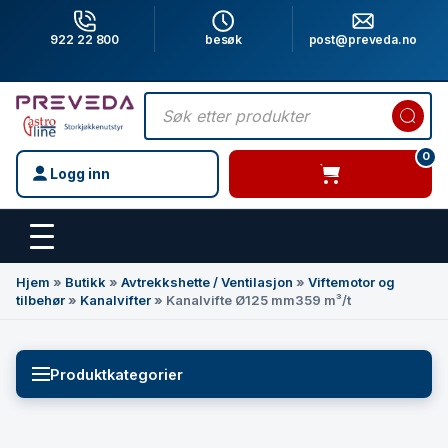
922 22 800
besøk
post@preveda.no
Products
search
0
Logg inn
varer i handlevogn
Hovedinnhold
Hjem
»
Butikk
»
Avtrekkshette / Ventilasjon
»
Viftemotor og
tilbehør
»
Kanalvifter
»
Kanalvifte Ø125 mm359 m³/t
Produktkategorier