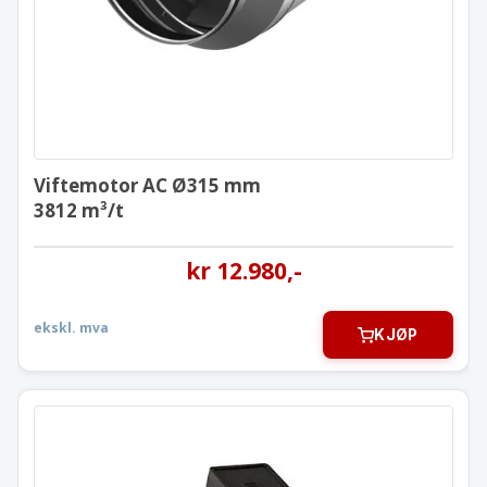
Viftemotor AC Ø315 mm
3812 m³/t
kr
12.980
,-
ekskl. mva
KJØP