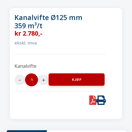
Kanalvifte Ø125 mm
359 m³/t
kr
2.780
,-
ekskl. mva
Kanalvifte
KJØP
Kanalvifte
Ø125
mm359
PDF
Print
m³/t
quantity