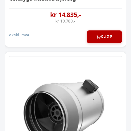
kr
14.835
,-
kr
19.780
,-
ekskl. mva
KJØP
Viftemotor AC Ø315 mm
3812 m³/t