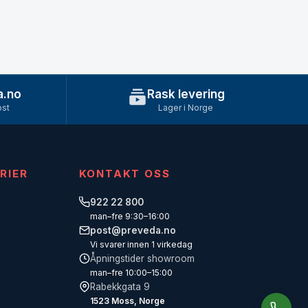
a.no
Rask levering
ost
Lager i Norge
RIER
KONTAKT OSS
922 22 800
man–fre 9:30–16:00
post@preveda.no
Vi svarer innen 1 virkedag
Åpningstider showroom
man–fre 10:00–15:00
Rabekkgata 9
1523 Moss, Norge