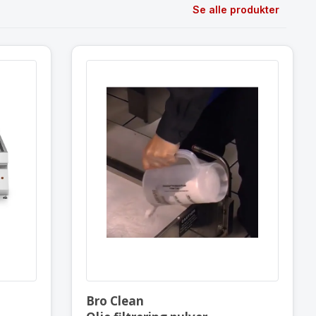
Se alle produkter
 10+10 liter
Bro Clean
Olje filtrering pulver
0×73 cm
Broaster 96081
Bro Clean