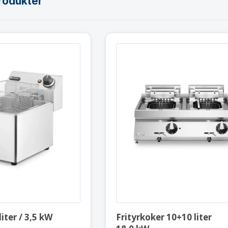
rodukter
Frityrkoker 8 liter / 3,5 kW
Frityrkoker
205822
18,0 kW
Modular 8
liter / 3,5 kW
Frityrkoker 10+10 liter