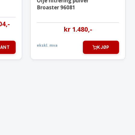
Olje filtrering pulver
Broaster 96081
04
,-
kr
1.480
,-
ekskl. mva
IANT
KJØP