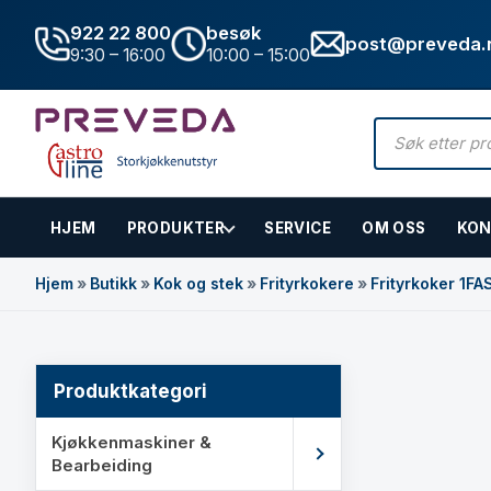
922 22 800
besøk
post@preveda.
9:30 – 16:00
10:00 – 15:00
Products
search
HJEM
PRODUKTER
SERVICE
OM OSS
KON
Hovedinnhold
Hjem
»
Butikk
»
Kok og stek
»
Frityrkokere
»
Frityrkoker 1FA
Produktkategori
Kjøkkenmaskiner &
Bearbeiding