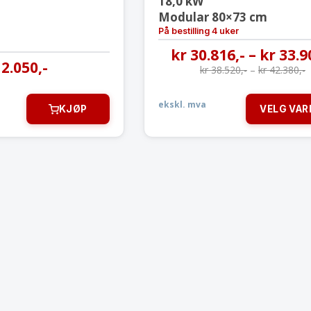
18,0 kW
Modular 80×73 cm
På bestilling 4 uker
kr
30.816
,-
–
kr
33.9
2.050
,-
kr
38.520
,-
–
kr
42.380
,-
ekskl. mva
KJØP
VELG VAR