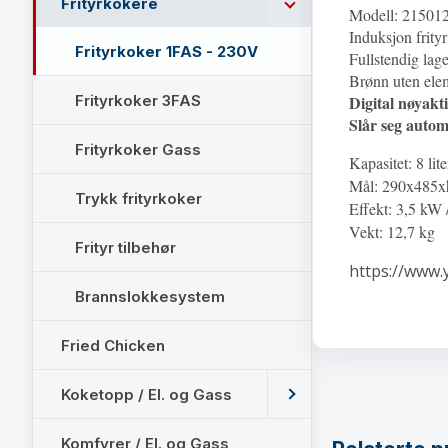
Frityrkokere
Modell: 21501
Induksjon frityr
Frityrkoker 1FAS - 230V
Fullstendig laget 
Brønn uten elem
Frityrkoker 3FAS
Digital
nøyakt
Slår seg autom
Frityrkoker Gass
Kapasitet: 8 lite
Mål: 290x485x
Trykk frityrkoker
Effekt: 3,5 kW
Vekt: 12,7 kg
Frityr tilbehør
https://www
Brannslokkesystem
Fried Chicken
Koketopp / El. og Gass
Komfyrer / El. og Gass