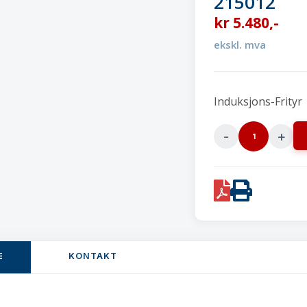
215012
kr
5.480
,-
ekskl. mva
Induksjons-Frityr
Induksjonsfrityrk
liter
/
PDF
Print
3,5
kW
215012
quantity
E
KONTAKT