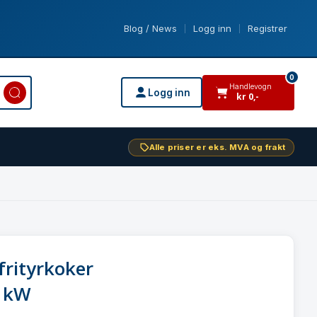
Blog / News
Logg inn
Registrer
|
|
0
Handlevogn
Logg inn
kr
0
,-
varer i handlevogn
Alle priser er eks. MVA og frakt
frityrkoker
5 kW