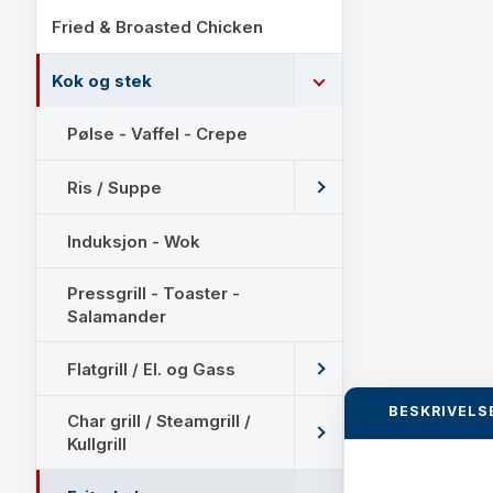
Fried & Broasted Chicken
Kok og stek
Pølse - Vaffel - Crepe
Ris / Suppe
Induksjon - Wok
Pressgrill - Toaster -
Salamander
Flatgrill / El. og Gass
BESKRIVELS
Char grill / Steamgrill /
Kullgrill