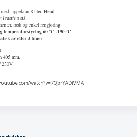
2
med tappekran 8 liter, Hendi
i rustfritt stål
enter, rask og enkel rengjøring
ig
temperaturstyring
60 °C -190 °C
atisk av etter 3 timer
r
h 405 mm.
 / 230V
.youtube.com/watch?v=7QbrYADiVMA