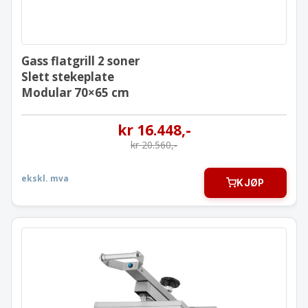
Gass flatgrill 2 soner
Slett stekeplate
Modular 70×65 cm
kr
16.448
,-
kr
20.560
,-
ekskl. mva
KJØP