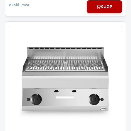
ekskl. mva
KJØP
Lavasteinsgrill gass
RF grillrist
MODULAR 70×65 cm