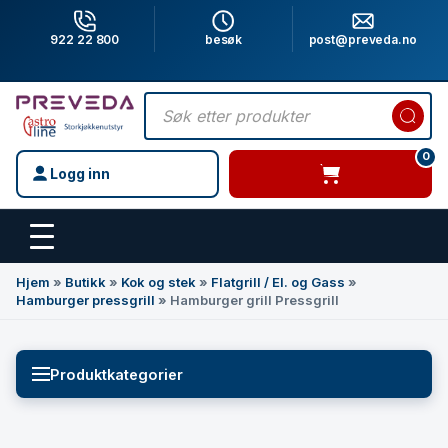
922 22 800
besøk
post@preveda.no
Products
search
0
Logg inn
varer i handlevogn
Hovedinnhold
Hjem
»
Butikk
»
Kok og stek
»
Flatgrill / El. og Gass
»
Hamburger pressgrill
»
Hamburger grill Pressgrill
Produktkategorier