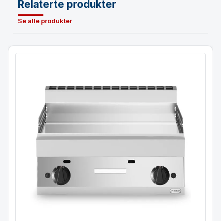
Relaterte produkter
Se alle produkter
Gass flatgrill 2 soner
Slett stekeplate
Modular 70×65 cm