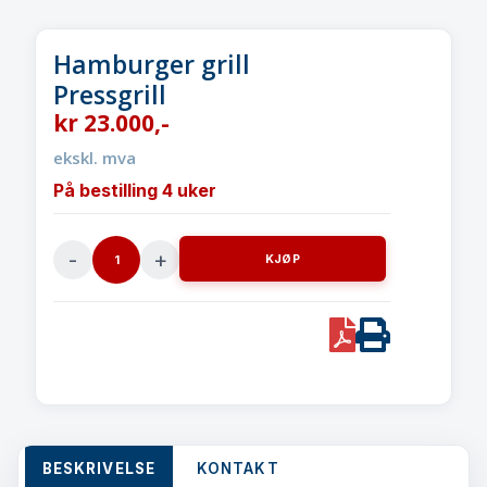
Hamburger grill
Pressgrill
kr
23.000
,-
ekskl. mva
På bestilling 4 uker
KJØP
Hamburger
grill
Pressgrill
PDF
Print
quantity
BESKRIVELSE
KONTAKT