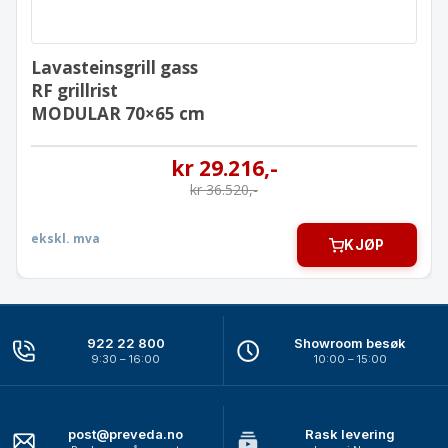
Lavasteinsgrill gass
RF grillrist
MODULAR 70×65 cm
kr
29.216
,-
kr
36.520
,-
ekskl. mva
KJØP
922 22 800
Showroom besøk
9:30 – 16:00
10:00 – 15:00
post@preveda.no
Rask levering