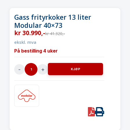
Gass frityrkoker 13 liter
Modular 40×73
kr
30.990
,-
kr
41.320
,-
ekskl. mva
På bestilling 4 uker
KJØP
Gass
frityrkoker
13
liter
Modular
40x73
PDF
Print
quantity