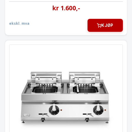
kr
1.600
,-
ekskl. mva
KJØP
Frityrkoker 10+10 liter
18,0 kW
Modular 80×73 cm