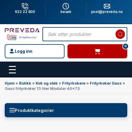
922 22 800
besøk
post@preveda.no
Products
search
0
Logg inn
varer i handlevogn
Hovedinnhold
Hjem
»
Butikk
»
Kok og stek
»
Frityrkokere
»
Frityrkoker Gass
»
Gass frityrkoker 13 liter Modular 40×73
Produktkategorier