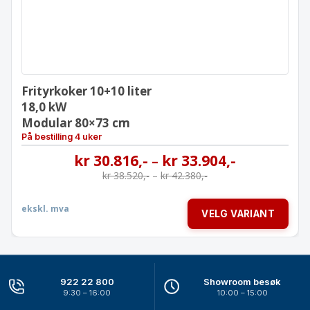
Frityrkoker 10+10 liter
18,0 kW
Modular 80×73 cm
På bestilling 4 uker
kr
30.816
,-
kr
33.904
,-
–
kr
38.520
,-
–
kr
42.380
,-
ekskl. mva
VELG VARIANT
922 22 800
Showroom besøk
9:30 – 16:00
10:00 – 15:00