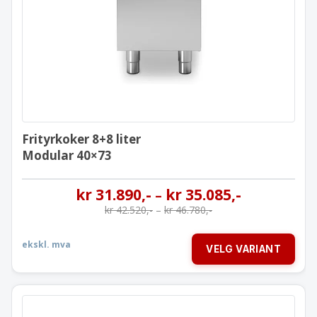
Modular 40×73
Frityrkoker 8+8 liter
Modular 40×73
kr
31.890
,-
kr
35.085
,-
–
kr
42.520
,-
–
kr
46.780
,-
ekskl. mva
VELG VARIANT