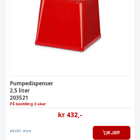
Pumpedispenser
2,5 liter
203521
Pumpedispenser
2,5 liter
203521
På bestilling 3 uker
kr
432
,-
ekskl. mva
KJØP