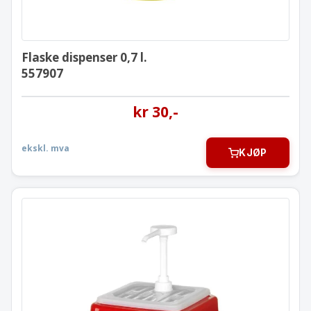
Flaske dispenser 0,7 l.
557907
kr
30
,-
ekskl. mva
KJØP