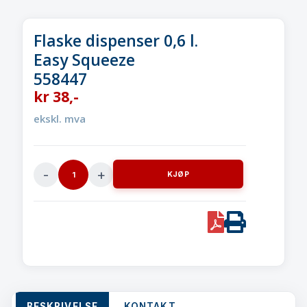
Flaske dispenser 0,6 l.
Easy Squeeze
558447
kr
38
,-
ekskl. mva
KJØP
Flaske
dispenser
0,6
PDF
Print
l.
Easy
Squeeze558447
quantity
BESKRIVELSE
KONTAKT