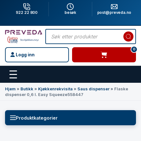
922 22 800
besøk
post@preveda.no
Products
search
0
Logg inn
varer i handlevogn
Hovedinnhold
Hjem
»
Butikk
»
Kjøkkenrekvisita
»
Saus dispenser
»
Flaske
dispenser 0,6 l. Easy Squeeze558447
Produktkategorier