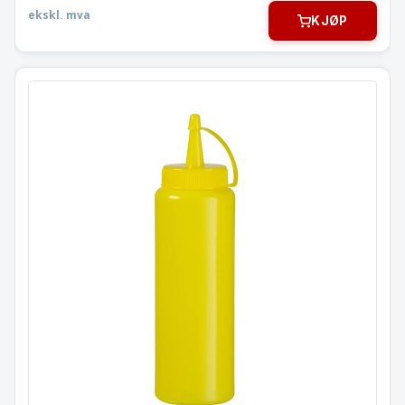
ekskl. mva
KJØP
Flaske dispenser 0,7 l.
557907