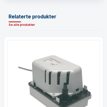
Relaterte produkter
Se alle produkter
Avløpspumpe for isbitmaskin
Ekstern montering
SI-82