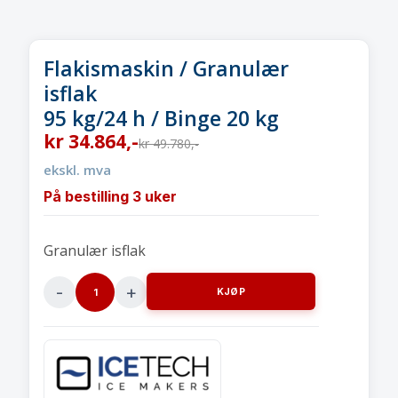
Flakismaskin / Granulær
isflak
95 kg/24 h / Binge 20 kg
kr
34.864
,-
kr
49.780
,-
ekskl. mva
På bestilling 3 uker
Granulær isflak
KJØP
Flakismaskin
/
Granulær
isflak95
kg/24