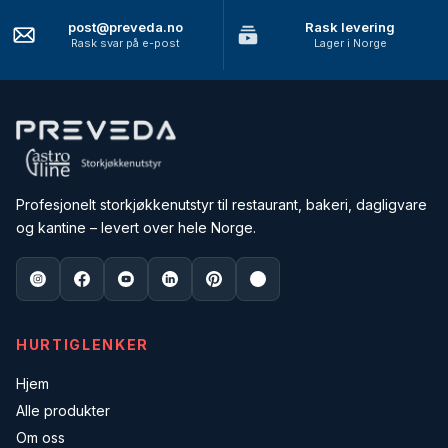
post@preveda.no
Rask levering
Rask svar på e-post
Lager i Norge
Profesjonelt storkjøkkenutstyr til restaurant, bakeri, dagligvare
og kantine – levert over hele Norge.
HURTIGLENKER
Hjem
Alle produkter
Om oss