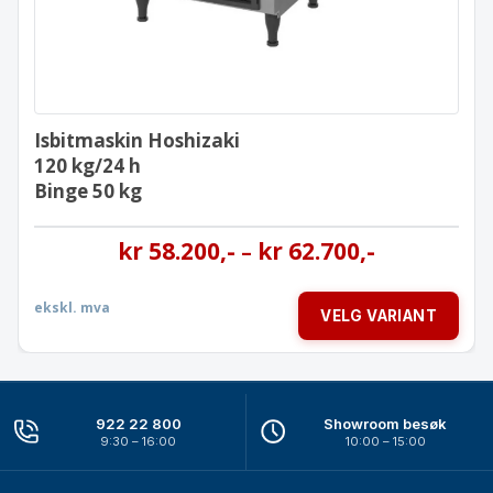
Isbitmaskin Hoshizaki
120 kg/24 h
Binge 50 kg
kr
58.200
,-
kr
62.700
,-
–
ekskl. mva
VELG VARIANT
922 22 800
Showroom besøk
9:30 – 16:00
10:00 – 15:00