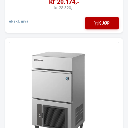
kr
20.174
,-
kr
28.820
,-
ekskl. mva
KJØP
Isbitmaskin Hoshizaki
120 kg/24 h
Binge 50 kg