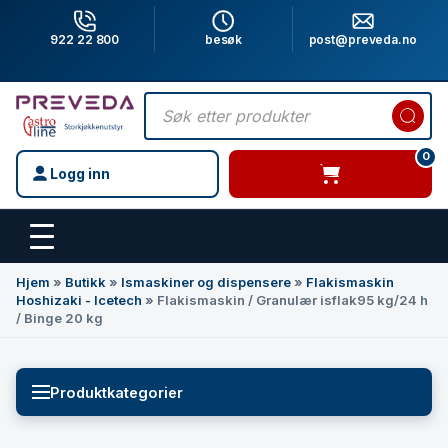
922 22 800
besøk
post@preveda.no
Products
search
0
Logg inn
varer i handlevogn
Hovedinnhold
Hjem
»
Butikk
»
Ismaskiner og dispensere
»
Flakismaskin
Hoshizaki - Icetech
»
Flakismaskin / Granulær isflak95 kg/24 h
/ Binge 20 kg
Produktkategorier