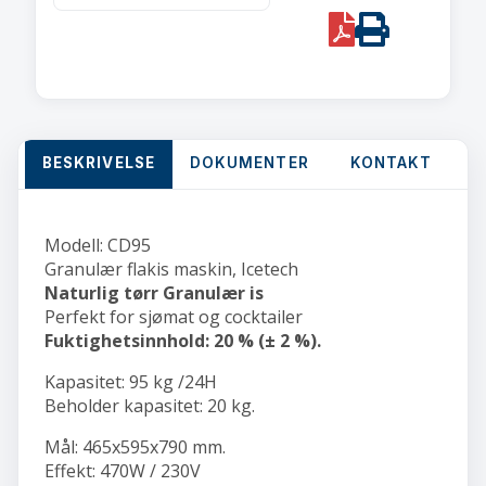
h
PDF
Print
/
Binge
20
kg
quantity
BESKRIVELSE
DOKUMENTER
KONTAKT
Modell: CD95
Granulær flakis maskin, Icetech
Naturlig tørr Granulær is
Perfekt for sjømat og cocktailer
Fuktighetsinnhold: 20 % (± 2 %).
Kapasitet: 95 kg /24H
Beholder kapasitet: 20 kg.
Mål: 465x595x790 mm.
Effekt: 470W / 230V