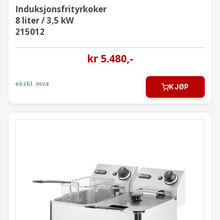
Induksjonsfrityrkoker
8 liter / 3,5 kW
215012
kr
5.480
,-
ekskl. mva
KJØP