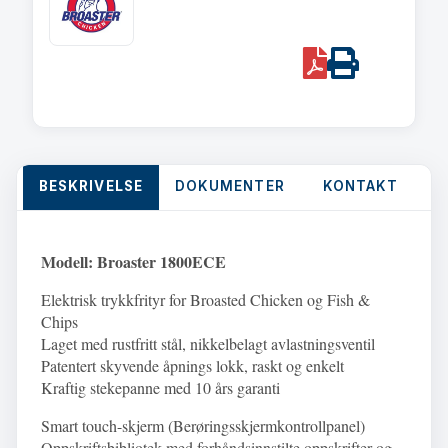
/
10
PDF
Print
min.Broaster
1800CE
quantity
BESKRIVELSE
DOKUMENTER
KONTAKT
Modell: Broaster 1800ECE
Elektrisk trykkfrityr for Broasted Chicken og
Fish &
Chips
Laget med rustfritt stål, nikkelbelagt avlastningsventil
Patentert
skyvende åpnings lokk, raskt og enkelt
Kraftig stekepanne med 10 års garanti
Smart touch-skjerm (
Berøringsskjermkontrollpanel
)
Oppskriftsbibliotek med forhåndsinnstilte oppskrifter og