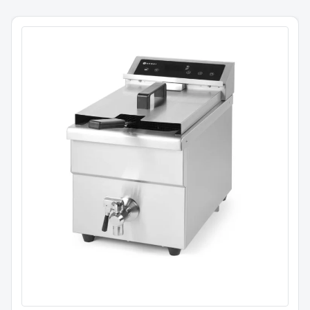
Induksjonsfrityrkoker
8 liter / 3,5 kW
215012