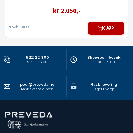
kr
2.050
,-
ekskl. mva
KJØP
922 22 800
Showroom besøk
9:30 – 16:00
10:00 – 15:00
post@preveda.no
Rask levering
Rask svar på e-post
Lager i Norge