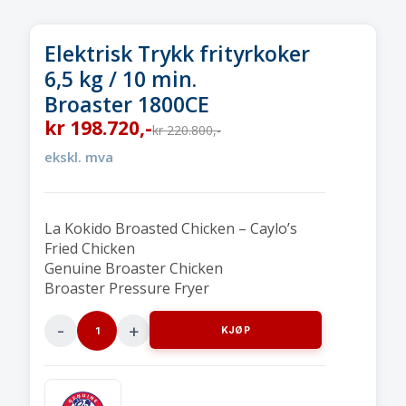
Elektrisk Trykk frityrkoker
6,5 kg / 10 min.
Broaster 1800CE
kr
198.720
,-
kr
220.800
,-
ekskl. mva
La Kokido Broasted Chicken – Caylo’s
Fried Chicken
Genuine Broaster Chicken
Broaster Pressure Fryer
KJØP
Elektrisk
Trykk
frityrkoker6,5
kg