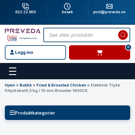
922 22 800
besøk
post@preveda.no
Products
search
0
Logg inn
varer i handlevogn
Hovedinnhold
Hjem
»
Butikk
»
Fried & Broasted Chicken
»
Elektrisk Trykk
frityrkoker6,5 kg / 10 min.Broaster 1800CE
Produktkategorier