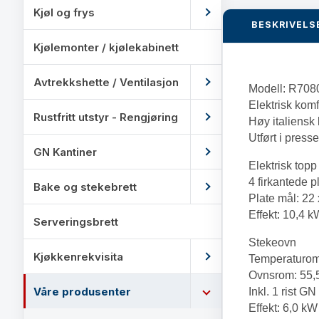
Kjøl og frys
BESKRIVELS
Kjølemonter / kjølekabinett
Avtrekkshette / Ventilasjon
Modell: R70
Elektrisk komf
Rustfritt utstyr - Rengjøring
Høy italiensk
Utført i presset
GN Kantiner
Elektrisk topp
4 firkantede p
Bake og stekebrett
Plate mål: 22
Effekt: 10,4 k
Serveringsbrett
Stekeovn
Kjøkkenrekvisita
Temperaturo
Ovnsrom: 55,
Våre produsenter
Inkl. 1 rist GN
Effekt: 6,0 kW