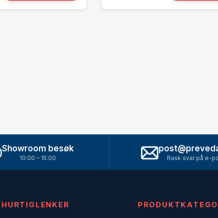
Showroom besøk
post@preved
10:00 – 15:00
Rask svar på e-p
HURTIGLENKER
PRODUKTKATEGO