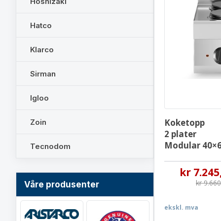
Hoshizaki
Hatco
Klarco
Sirman
Igloo
Koketopp
Zoin
2 plater
Modular 40×
Tecnodom
kr
7.245
kr
9.66
Våre produsenter
ekskl. mva