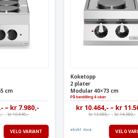
Koketopp
Koketopp
2 plater
2 plater
Modular 40×65 cm
Modular 4
Koketopp
2 plater
65 cm
Modular 40×73 cm
På bestilling 4 uker
,-
–
kr
7.980
,-
kr
10.464
,-
–
kr
11.5
0
,-
–
kr
10.640
,-
kr
13.080
,-
–
kr
14.380
,-
ekskl. mva
VELG VARIANT
VELG VAR