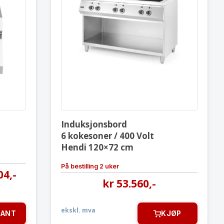
Induksjonsbord
6 kokesoner / 400 Volt
0×73 cm
Hendi 120×72 cm
Induksjonsbord
6 kokesoner / 400 Volt
Hendi 120×72 cm
På bestilling 2 uker
04
,-
kr
53.560
,-
ekskl. mva
IANT
KJØP