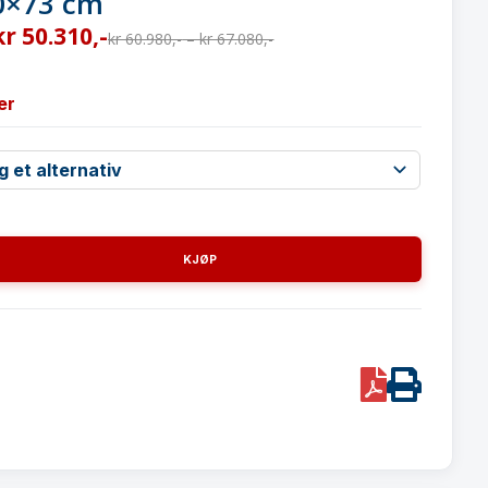
0×73 cm
kr
50.310
,-
kr
60.980
,-
–
kr
67.080
,-
er
KJØP
PDF
Print