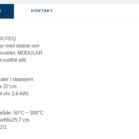
E
KONTAKT
80CFEQ
yr med statisk ovn
 kvalitet, MODULAR
 rustfritt stål
later i støpejern
 x 22 cm
W (4x 2,6 kW)
mråde:
50°C ~ 300°C
5x66x25,7 cm
 2/1