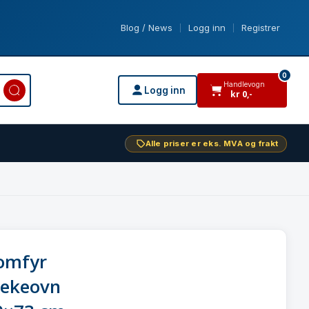
Blog / News
Logg inn
Registrer
|
|
0
Handlevogn
Logg inn
kr
0
,-
varer i handlevogn
Alle priser er eks. MVA og frakt
komfyr
stekeovn