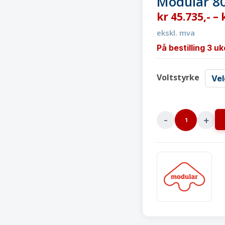
Modular 8
kr
45.735
,-
–
ekskl. mva
På bestilling 3 uk
Voltstyrke
Elektrisk
komfyr
elektrisk
stekeovnModular
80x73
cm
quantity