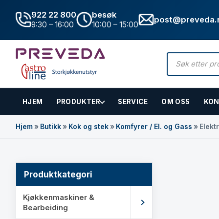
922 22 800
besøk
post@preveda.
9:30 – 16:00
10:00 – 15:00
Products
search
HJEM
PRODUKTER
SERVICE
OM OSS
KON
Hovedinnhold
Hjem
»
Butikk
»
Kok og stek
»
Komfyrer / El. og Gass
»
Elekt
Produktkategori
Kjøkkenmaskiner &
Bearbeiding