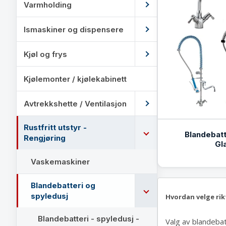
Varmholding
Ismaskiner og dispensere
Kjøl og frys
Kjølemonter / kjølekabinett
Avtrekkshette / Ventilasjon
Rustfritt utstyr -
Blandebatt
Rengjøring
Gl
Vaskemaskiner
Blandebatteri og
spyledusj
Hvordan velge ri
Blandebatteri - spyledusj -
Valg av blandebat