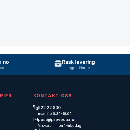
a.no
Rask levering
ost
Lager i Norge
RIER
KONTAKT OSS
922 22 800
man–fre 9:30–16:00
post@preveda.no
Vi svarer innen 1 virkedag