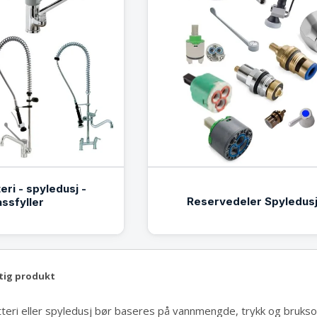
eri - spyledusj -
Reservedeler Spyledus
assfyller
ktig produkt
teri eller spyledusj bør baseres på vannmengde, trykk og brukso