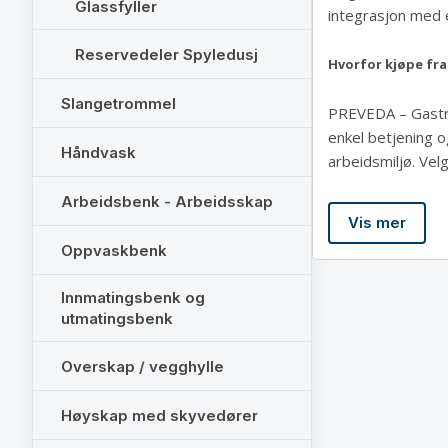
Glassfyller
integrasjon med e
Reservedeler Spyledusj
Hvorfor kjøpe fra
Slangetrommel
PREVEDA – Gastro
enkel betjening og
Håndvask
arbeidsmiljø. Vel
Arbeidsbenk - Arbeidsskap
Vis mer
Oppvaskbenk
Innmatingsbenk og
utmatingsbenk
Overskap / vegghylle
Høyskap med skyvedører