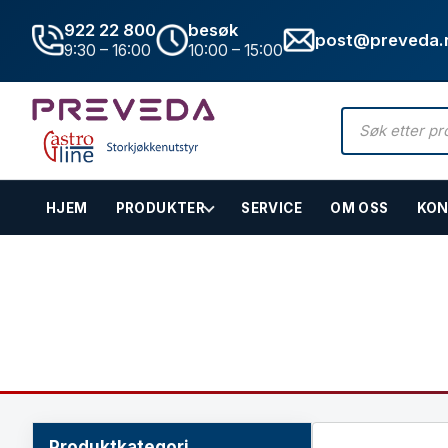
922 22 800
besøk
post@preveda.
9:30 – 16:00
10:00 – 15:00
Products
search
HJEM
PRODUKTER
SERVICE
OM OSS
KON
Hovedinnhold
Blandebatteri og spyle
Hjem
»
Butikk
»
Rustfritt utstyr - Rengjøring
»
Blandebatteri og s
Produktkategori