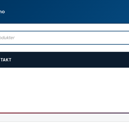
no
TAKT
dusj
pyledusj