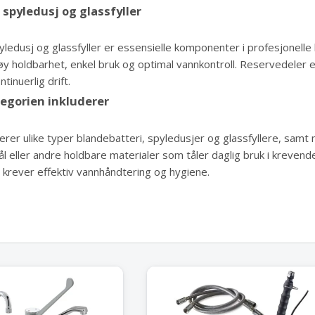
 spyledusj og glassfyller
yledusj og glassfyller er essensielle komponenter i profesjonelle
øy holdbarhet, enkel bruk og optimal vannkontroll. Reservedeler er
tinuerlig drift.
egorien inkluderer
erer ulike typer blandebatteri, spyledusjer og glassfyllere, sam
stål eller andre holdbare materialer som tåler daglig bruk i krevend
 krever effektiv vannhåndtering og hygiene.