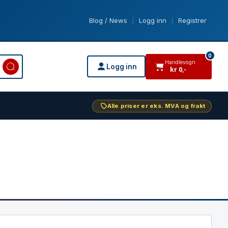
Blog / News
Logg inn
Registrer
|
|
0
Handlevogn
Logg inn
kr
0
,-
varer i handlevogn
Alle priser er eks. MVA og frakt