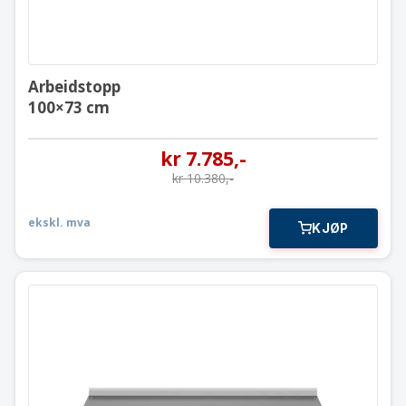
Arbeidstopp
100×73 cm
kr
7.785
,-
kr
10.380
,-
ekskl. mva
KJØP