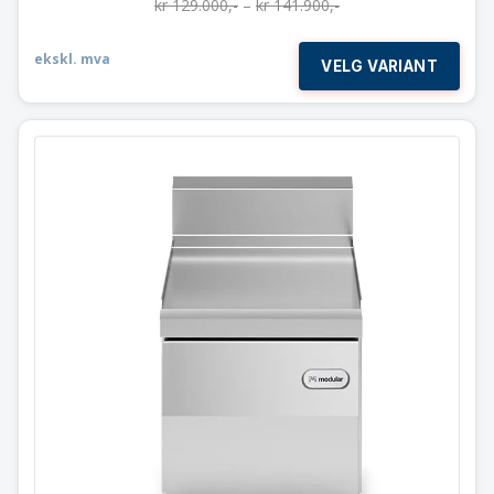
kr
129.000
,-
–
kr
141.900
,-
ekskl. mva
VELG VARIANT
Arbeidstopp med skuff
30×60 cm