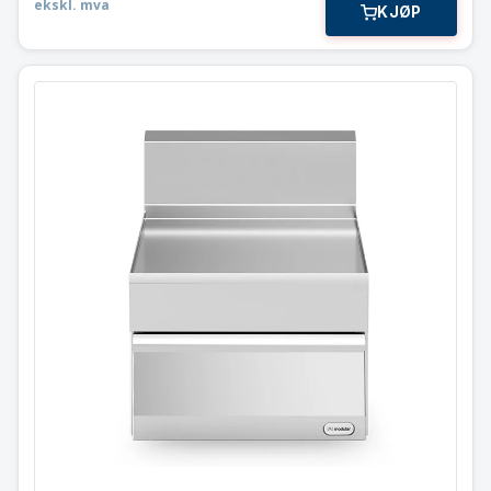
ekskl. mva
KJØP
Arbeidstopp med skuff
40×65 cm