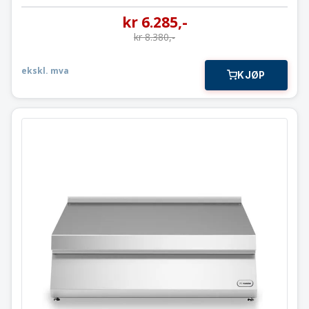
kr
6.285
,-
kr
8.380
,-
ekskl. mva
KJØP
Arbeidstopp
80×73 cm