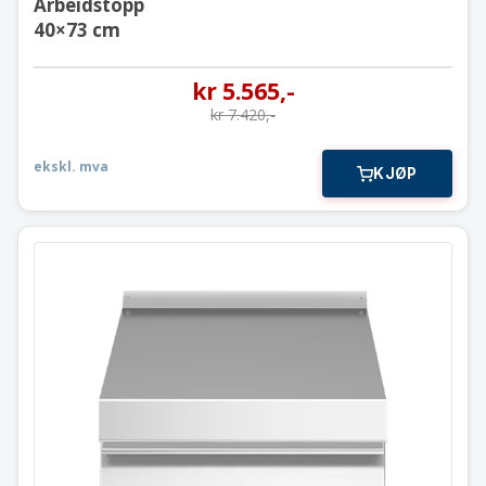
Arbeidstopp
40×73 cm
kr
5.565
,-
kr
7.420
,-
ekskl. mva
KJØP
Arbeidstopp med skuff