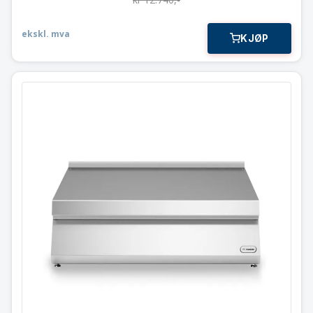
ekskl. mva
KJØP
Arbeidstopp
100×73 cm