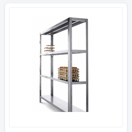
Hyllereol i 4 plan
H160 * D60 cm
Høy kvalitet rustfritt stål