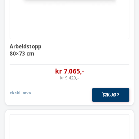
Arbeidstopp
80×73 cm
kr
7.065
,-
kr
9.420
,-
ekskl. mva
KJØP