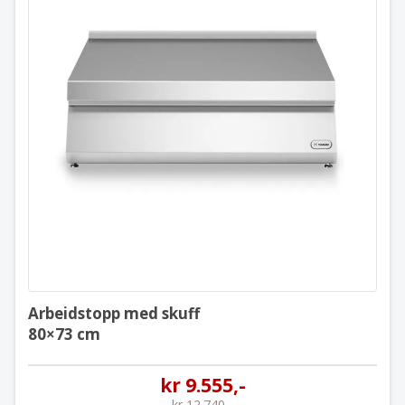
Arbeidstopp med skuff
80×73 cm
Arbeidstopp med skuff
80×73 cm
kr
9.555
,-
kr
12.740
,-