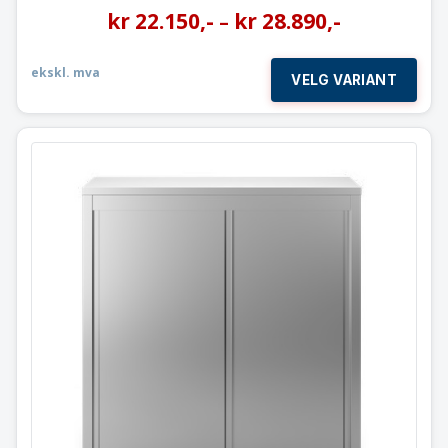
kr
22.150
,-
kr
28.890
,-
–
ekskl. mva
VELG VARIANT
Høyskap med skyvedører
H180 * D70 cm
Høy kvalitet rustfritt stål