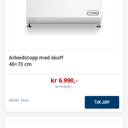
40×73 cm
Arbeidstopp med skuff
40×73 cm
kr
6.990
,-
kr
9.320
,-
ekskl. mva
KJØP