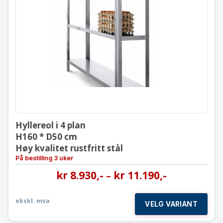
Hyllereol i 4 plan
H160 * D50 cm
Høy kvalitet rustfritt stål
Hyllereol i 4 plan
H160 * D50 cm
Høy kvalitet rustfritt stål
På bestilling 3 uker
kr
8.930
,-
kr
11.190
,-
–
ekskl. mva
VELG VARIANT