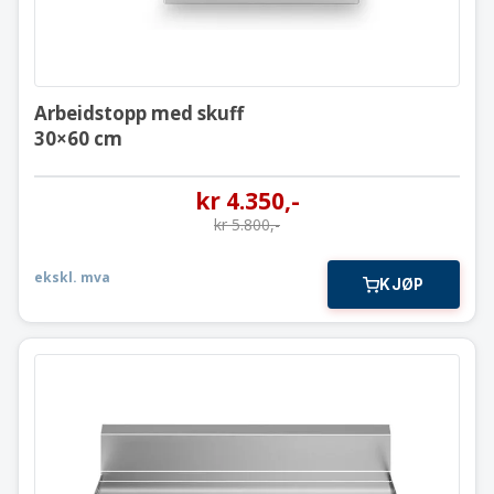
Arbeidstopp med skuff
30×60 cm
kr
4.350
,-
kr
5.800
,-
ekskl. mva
KJØP