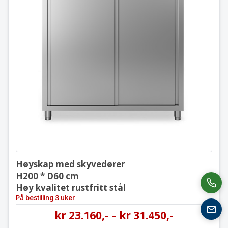
Høyskap med skyvedører
H200 * D60 cm
Høy kvalitet rustfritt stål
Høyskap med skyvedører
H200 * D60 cm
Høy kvalitet rustfritt stål
På bestilling 3 uker
kr
23.160
,-
kr
31.450
,-
–