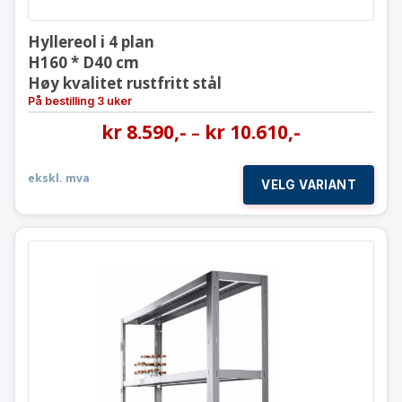
Hyllereol i 4 plan
H160 * D40 cm
Høy kvalitet rustfritt stål
På bestilling 3 uker
kr
8.590
,-
kr
10.610
,-
–
ekskl. mva
VELG VARIANT