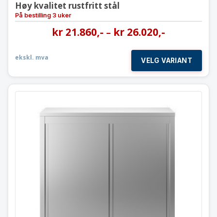
Høy kvalitet rustfritt stål
På bestilling 3 uker
kr
21.860
,-
kr
26.020
,-
–
ekskl. mva
VELG VARIANT
Høyskap med skyvedører
H150 * D70 cm
Høy kvalitet rustfritt stål