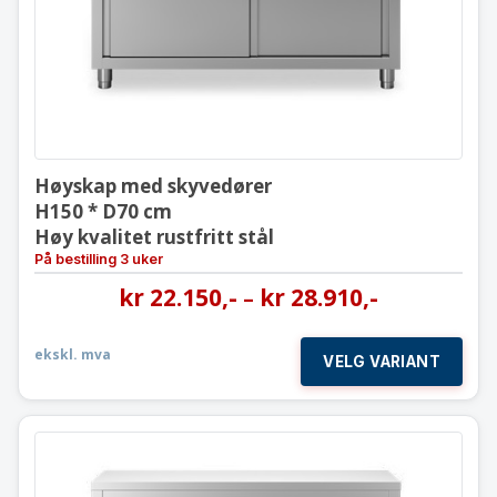
Høyskap med skyvedører
H150 * D70 cm
Høy kvalitet rustfritt stål
På bestilling 3 uker
kr
22.150
,-
kr
28.910
,-
–
ekskl. mva
VELG VARIANT