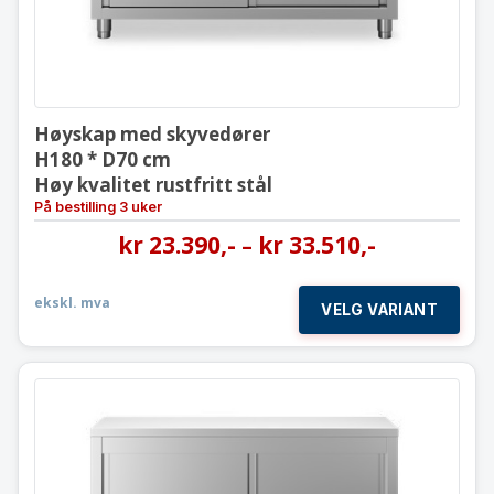
Høyskap med skyvedører
H180 * D70 cm
Høy kvalitet rustfritt stål
På bestilling 3 uker
kr
23.390
,-
kr
33.510
,-
–
ekskl. mva
VELG VARIANT