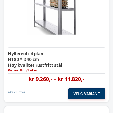
H180 * D40 cm
Høy kvalitet rustfritt stål
Hyllereol i 4 plan
H180 * D40 cm
Høy kvalitet rustfritt stål
På bestilling 3 uker
kr
9.260
,-
kr
11.820
,-
–
ekskl. mva
VELG VARIANT