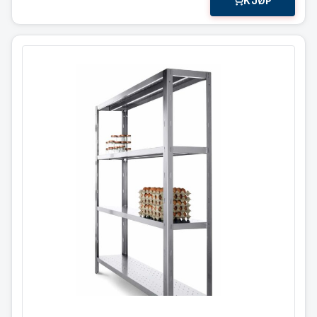
KJØP
Hyllereol i 4 plan
H160 * D40 cm
Høy kvalitet rustfritt stål