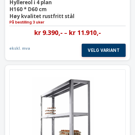
Hyllereol i 4 plan
H160 * D60 cm
Høy kvalitet rustfritt stål
På bestilling 3 uker
kr
9.390
,-
kr
11.910
,-
–
ekskl. mva
VELG VARIANT
Hyllereol i 4 plan