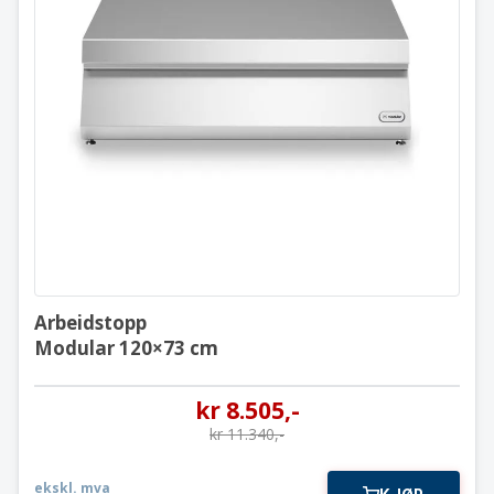
Arbeidstopp
Modular 120×73 cm
Arbeidstopp
Modular 120×73 cm
kr
8.505
,-
kr
11.340
,-
ekskl. mva