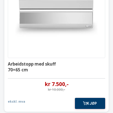
Arbeidstopp med skuff
70×65 cm
Arbeidstopp med skuff
70×65 cm
kr
7.500
,-
kr
10.000
,-
ekskl. mva
KJØP