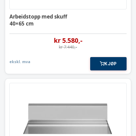
Arbeidstopp med skuff
40×65 cm
kr
5.580
,-
kr
7.440
,-
ekskl. mva
KJØP