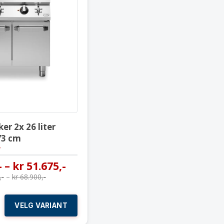
Gass pastakoker 2x 26 liter
Modular 80×73 cm
er 2x 26 liter
73 cm
r
-
–
kr
51.675
,-
,-
–
kr
68.900
,-
VELG VARIANT