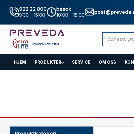
922 22 800
besøk
post@preveda.
9:30 – 16:00
10:00 – 15:00
Products
search
HJEM
PRODUKTER
SERVICE
OM OSS
KON
Hovedinnhold
Pastakoker
Hjem
»
Butikk
»
Kok og stek
»
Pastakoker
Produktkategori