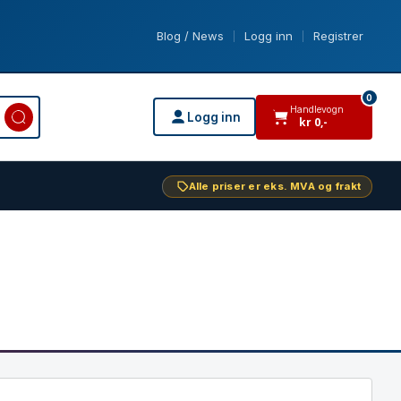
Blog / News
Logg inn
Registrer
|
|
0
Handlevogn
Logg inn
kr
0
,-
varer i handlevogn
Alle priser er eks. MVA og frakt