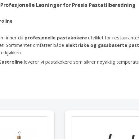
Profesjonelle Løsninger for Presis Pastatilberedning
oline
en finner du
profesjonelle pastakokere
utviklet for restaurante
litet. Sortimentet omfatter både
elektriske og gassbaserte pas
e kjøkken.
Gastroline
leverer vi pastakokere som sikrer nøyaktig temperaturk