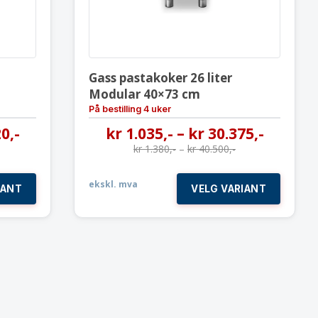
Gass pastakoker 26 liter
Modular 40×73 cm
På bestilling 4 uker
20
,-
kr
1.035
,-
–
kr
30.375
,-
kr
1.380
,-
–
kr
40.500
,-
ekskl. mva
IANT
VELG VARIANT