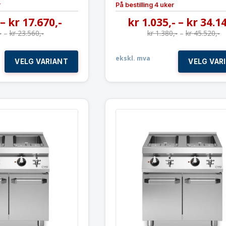
r
På bestilling 4 uker
–
kr
17.670
,-
kr
1.035
,-
–
kr
34.1
-
–
kr
23.560
,-
kr
1.380
,-
–
kr
45.520
,-
ekskl. mva
VELG VARIANT
VELG VAR
Pastakoker 2x 26 liter
Pastakoker 2
Modular 80×73 cm
Modular 80