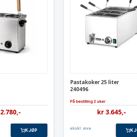
Pastakoker
Pastakoker 2
CP2
240496
Pastakoker 25 liter
240496
På bestilling 2 uker
2.780
,-
kr
3.645
,-
ekskl. mva
KJØP
KJ