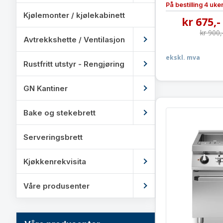
På bestilling 4 uke
Kjølemonter / kjølekabinett
kr
675
,-
kr
900
,
Avtrekkshette / Ventilasjon
ekskl. mva
Rustfritt utstyr - Rengjøring
GN Kantiner
Bake og stekebrett
Serveringsbrett
Kjøkkenrekvisita
Våre produsenter