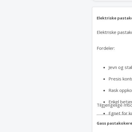
Elektriske pasta
Elektriske pastak
Fordeler:
Jevn og sta
Presis kontr
Rask oppko
Enkel betje
Tilgjengelige mo
Egnet for k
Gass pastakoker