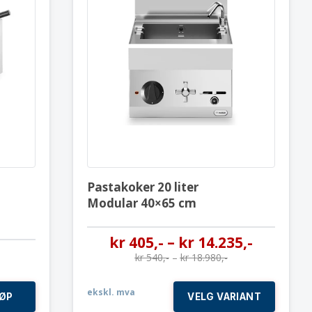
5 liter
Pastakoker 20 liter
Modular 40×65 cm
Pastakoker 20 liter
Modular 40×65 cm
kr
405
,-
–
kr
14.235
,-
kr
540
,-
–
kr
18.980
,-
ekskl. mva
ØP
VELG VARIANT