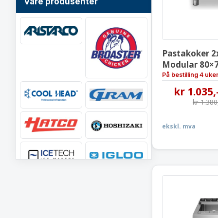
Våre produsenter
Pastakoker 2x
Modular 80×
På bestilling 4 uke
kr
1.035
,
kr
1.380
ekskl. mva