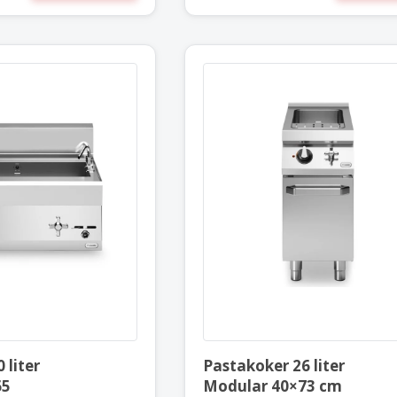
Pastakoker 40 liter
Pastakoker 2
Modular 70×65
Modular 40
 liter
Pastakoker 26 liter
65
Modular 40×73 cm