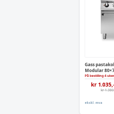
Gass pastakok
Modular 80×
På bestilling 4 uke
kr
1.035
,
kr
1.380
ekskl. mva