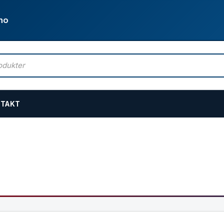
no
TAKT