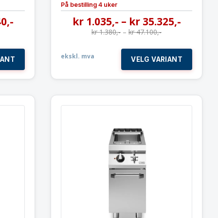
På bestilling 4 uker
40
,-
kr
1.035
,-
–
kr
35.325
,-
kr
1.380
,-
–
kr
47.100
,-
ekskl. mva
IANT
VELG VARIANT
x 40 liter
Gass pastakoker 26 liter
×90 cm
Modular 40×73 cm