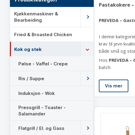
Pastakokere – 
Kjøkkenmaskiner &
Bearbeiding
PREVEDA – Gastr
Fried & Broasted Chicken
I denne kategori
krav til jevn kva
Kok og stek
både små og stor
Hos
PREVEDA – 
Pølse - Vaffel - Crepe
batch.
Ris / Suppe
Vis mer
Induksjon - Wok
Pressgrill - Toaster -
Salamander
Flatgrill / El. og Gass