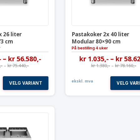
 26 liter
Pastakoker 2x 40 liter
73 cm
Modular 80×90 cm
r
På bestilling 4 uker
-
–
kr
56.580
,-
kr
1.035
,-
–
kr
58.6
,-
–
kr
75.440
,-
kr
1.380
,-
–
kr
78.160
,-
ekskl. mva
VELG VARIANT
VELG VAR