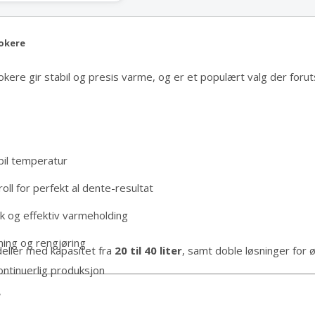
kokere
okere gir stabil og presis varme, og er et populært valg der foruts
bil temperatur
oll for perfekt al dente-resultat
k og effektiv varmeholding
ning og rengjøring
deller med kapasitet fra
20 til 40 liter
, samt doble løsninger for 
ontinuerlig produksjon
e