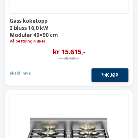
Gass koketopp
2 bluss 16,0 kW
Modular 40×90 cm
På bestilling 4 uker
kr
15.615
,-
kr
20.820
,-
ekskl. mva
KJØP