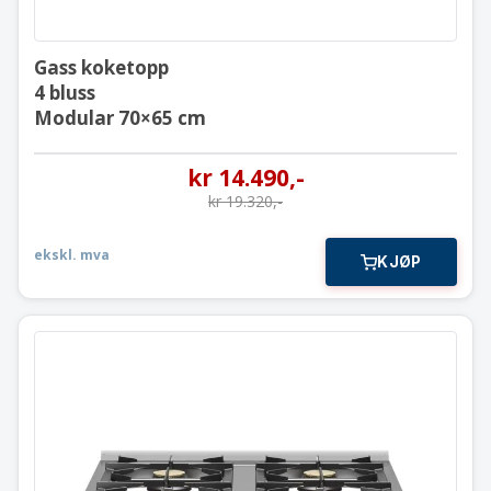
Gass koketopp
4 bluss
Modular 70×65 cm
kr
14.490
,-
kr
19.320
,-
ekskl. mva
KJØP