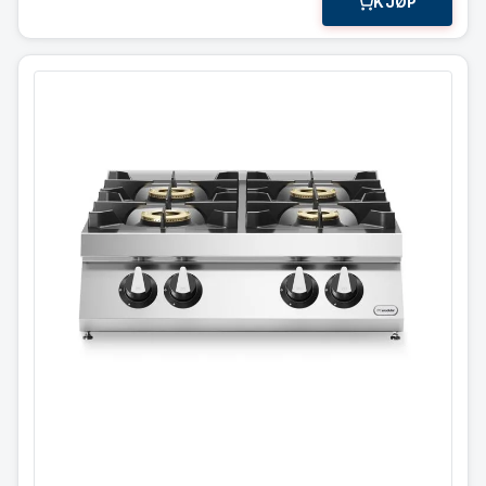
KJØP
Koketopp
4 bluss 36 kW
Modular 80×90 cm