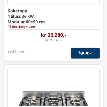
Koketopp
4 bluss 36 kW
Modular 80×90 cm
På bestilling 4 uker
kr
26.280
,-
kr
35.040
,-
ekskl. mva
KJØP