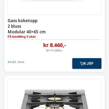
Gass koketopp
2 bluss
Modular 40×65 cm
På bestilling 3 uker
kr
8.460
,-
kr
11.280
,-
ekskl. mva
KJØP