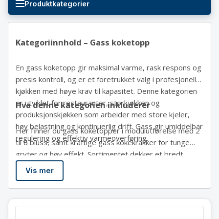
Produktkategorier
Kategoriinnhold – Gass koketopp
En gass koketopp gir maksimal varme, rask respons og
presis kontroll, og er et foretrukket valg i profesjonelle
kjøkken med høye krav til kapasitet. Denne kategorien
er utviklet for restauranter, storkjøkken og
Hva denne kategorien inkluderer
produksjonskjøkken som arbeider med store kjeler,
høy belastning og kontinuerlig drift. Gass gir umiddelbar
Her finner du gass koketopper i modulutførelse med 2
regulering og effektiv varmeoverføring.
til 6 bluss, samt kraftige gass kokekrakker for tunge
gryter og høy effekt. Sortimentet dekker et bredt
spekter av ytelse, fra kompakte løsninger til
Vis mer
høyytelsesmodeller på opptil 36 kW. Produktene er
konstruert for stabil drift og kompatibilitet med
profesjonelle kjøkkenlinjer. Kategorien inkluderer også
gass slangekoblinger og kryss til gasskoketopper for