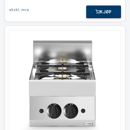
ekskl. mva
KJØP
Gass koketopp
2 bluss
Modular 40×65 cm