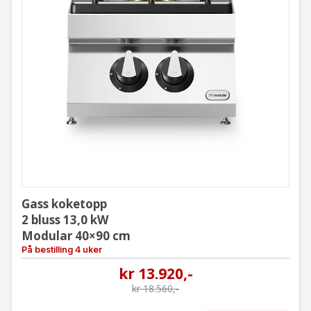
Gass koketopp
2 bluss 13,0 kW
Modular 40×90 cm
Gass koketopp
2 bluss 13,0 kW
Modular 40×90 cm
På bestilling 4 uker
kr
13.920
,-
kr
18.560
,-