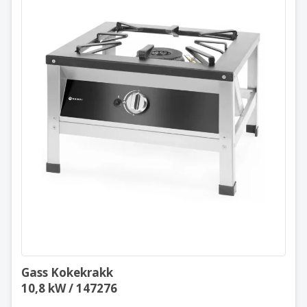
sikker og korrekt installasjon.
Gass Kokekrakk
10,8 kW / 147276
Gass Kokekrakk
10,8 kW / 147276