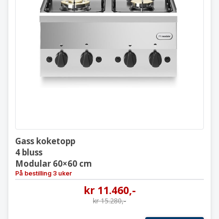
Gass koketopp
4 bluss
Modular 60×60 cm
Gass koketopp
4 bluss
Modular 60×60 cm
På bestilling 3 uker
kr
11.460
,-
kr
15.280
,-