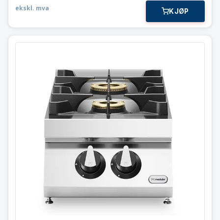
ekskl. mva
KJØP
Gass koketopp
2 bluss 16,0 kW
Modular 40×90 cm