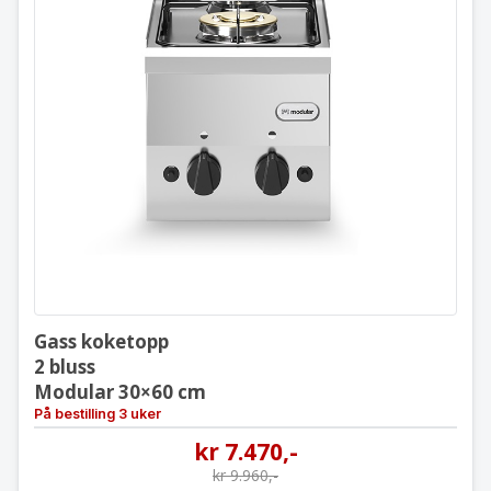
Gass koketopp
2 bluss
Modular 30×60 cm
Gass koketopp
2 bluss
Modular 30×60 cm
På bestilling 3 uker
kr
7.470
,-
kr
9.960
,-