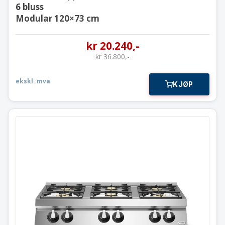
6 bluss
Modular 120×73 cm
kr
20.240
,-
kr
36.800
,-
ekskl. mva
KJØP
Gass koketopp