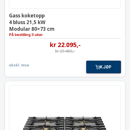
Gass koketopp
4 bluss 21,5 kW
Modular 80×73 cm
På bestilling 3 uker
kr
22.095
,-
kr
29.460
,-
ekskl. mva
KJØP