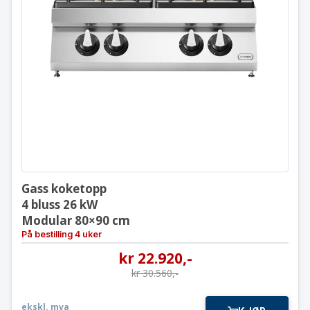
Gass koketopp
4 bluss 26 kW
Modular 80×90 cm
Gass koketopp
4 bluss 26 kW
Modular 80×90 cm
På bestilling 4 uker
kr
22.920
,-
kr
30.560
,-
ekskl. mva