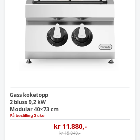
Gass koketopp
2 bluss 9,2 kW
Modular 40×73 cm
Gass koketopp
2 bluss 9,2 kW
Modular 40×73 cm
På bestilling 3 uker
kr
11.880
,-
kr
15.840
,-