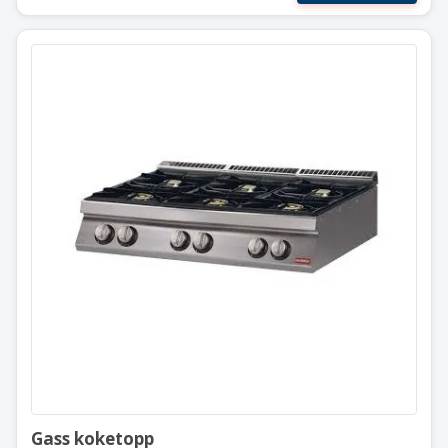
Gass koketopp
6 bluss
Modular 120×73 cm
Gass koketopp