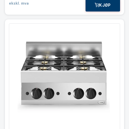
ekskl. mva
KJØP
Gass koketopp
4 bluss
Modular 70×65 cm