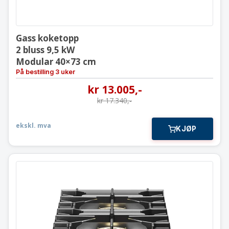
Gass koketopp
2 bluss 9,5 kW
Modular 40×73 cm
På bestilling 3 uker
kr
13.005
,-
kr
17.340
,-
ekskl. mva
KJØP