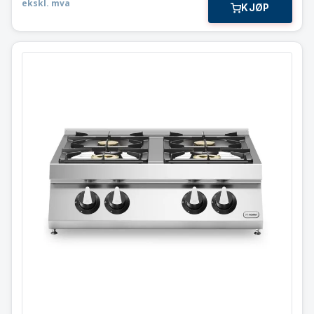
ekskl. mva
KJØP
Gass koketopp
4 bluss 21,5 kW
Modular 80×73 cm