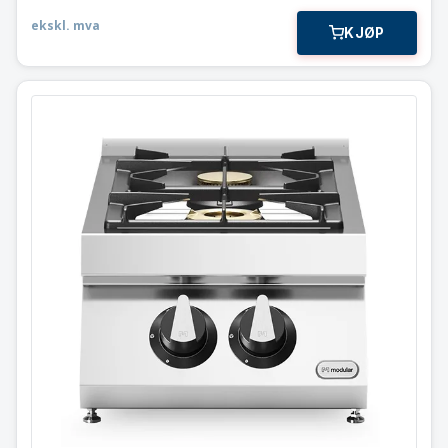
ekskl. mva
KJØP
Gass koketopp
2 bluss 9,5 kW
Modular 40×73 cm