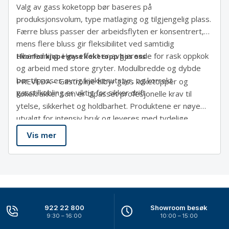
Valg av gass koketopp bør baseres på
produksjonsvolum, type matlaging og tilgjengelig plass.
Færre bluss passer der arbeidsflyten er konsentrert,
mens flere bluss gir fleksibilitet ved samtidig
tilberedning. Høy effekt er avgjørende for rask oppkok
Hvorfor kjøpe gass koketopp hos oss
og arbeid med store gryter. Modulbredde og dybde
bør tilpasses øvrig kjøkkenutstyr, og korrekt
PREVEDA – Gastroline tilbyr gass koketopper og
gasstilkobling er viktig for sikker drift.
kokekrakker som er tilpasset profesjonelle krav til
ytelse, sikkerhet og holdbarhet. Produktene er nøye
utvalgt for intensiv bruk og leveres med tydelige
spesifikasjoner og kompatibelt tilbehør. Bestill enkelt i
Vis mer
nettbutikken med rask levering. Se også relaterte
kategorier som elektrisk koketopp, kokebord og koke-
og stekeutstyr for en komplett kjøkkenløsning.
922 22 800
Showroom besøk
9:30 – 16:00
10:00 – 15:00