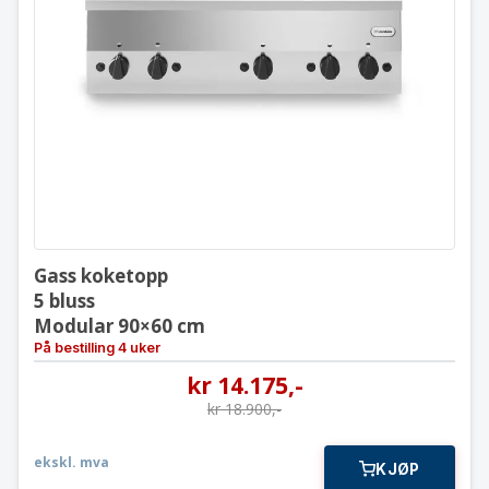
Gass koketopp
5 bluss
Modular 90×60 cm
Gass koketopp
5 bluss
Modular 90×60 cm
På bestilling 4 uker
kr
14.175
,-
kr
18.900
,-
ekskl. mva
KJØP