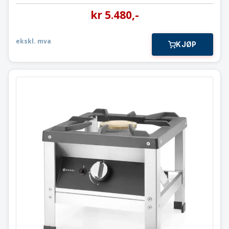
kr
5.480
,-
ekskl. mva
KJØP
Gass Kokekrakk
6,0 kW / 147801