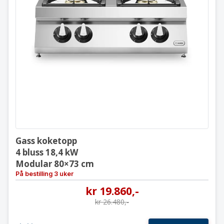
Gass koketopp
4 bluss 18,4 kW
Modular 80×73 cm
Gass koketopp
4 bluss 18,4 kW
Modular 80×73 cm
På bestilling 3 uker
kr
19.860
,-
kr
26.480
,-