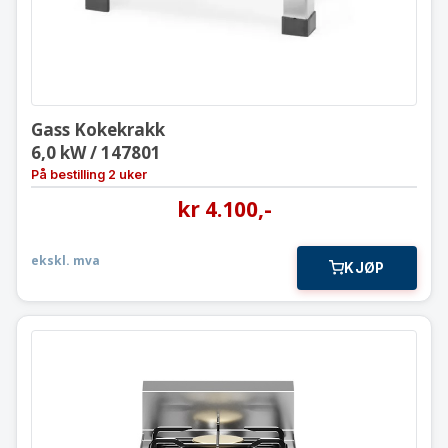
Gass Kokekrakk
6,0 kW / 147801
På bestilling 2 uker
kr
4.100
,-
ekskl. mva
KJØP