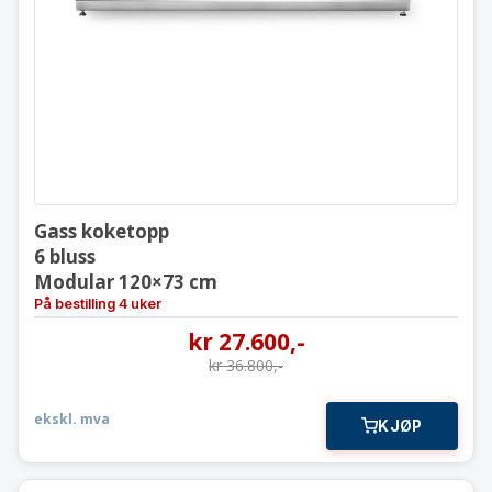
6 bluss
Modular 120×73 cm
Gass koketopp
6 bluss
Modular 120×73 cm
På bestilling 4 uker
kr
27.600
,-
kr
36.800
,-
ekskl. mva
KJØP