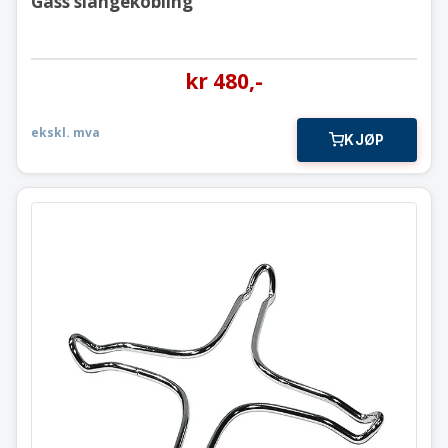
Gass slangekobling
kr
480
,-
ekskl. mva
KJØP
Kryss til gasskoketopper