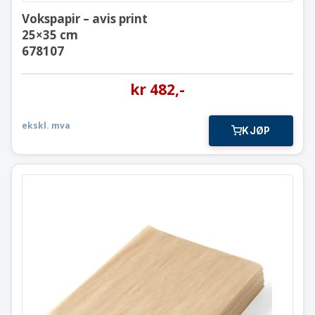
Vokspapir – avis print
25×35 cm
678107
kr
482
,-
ekskl. mva
KJØP