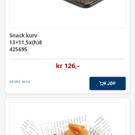
Snack kurv
13×11,5x(h)8
425695
kr
126
,-
ekskl. mva
KJØP