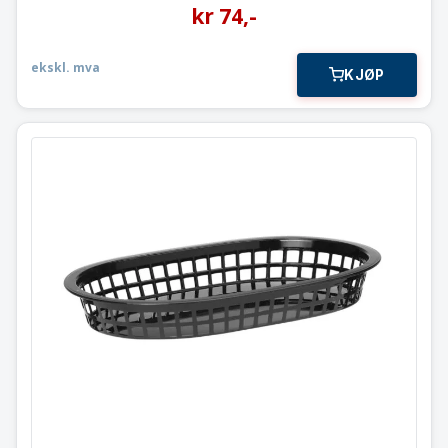
kr
74
,-
ekskl. mva
KJØP
Kurv
Sett med 6 stk
426890