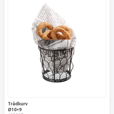
Trådkurv
Ø10×9
425817
Trådkurv
Ø10×9