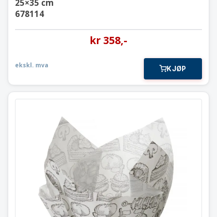
25×35 cm
678114
kr
358
,-
ekskl. mva
KJØP
Vokspapir – ferdigformet
16×16 cm