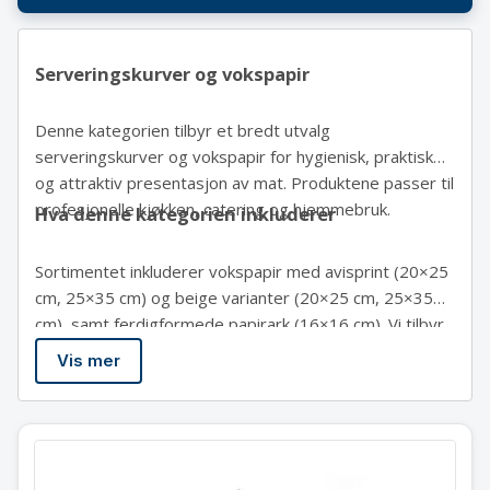
Serveringskurver og vokspapir
Denne kategorien tilbyr et bredt utvalg
serveringskurver og vokspapir for hygienisk, praktisk
og attraktiv presentasjon av mat. Produktene passer til
profesjonelle kjøkken, catering og hjemmebruk.
Hva denne kategorien inkluderer
Sortimentet inkluderer vokspapir med avisprint (20×25
cm, 25×35 cm) og beige varianter (20×25 cm, 25×35
cm), samt ferdigformede papirark (16×16 cm). Vi tilbyr
brødkurver (426777) og sett med 6 kurver (426890)
Vis mer
for servering av bakverk. Frityrkurver i ulike størrelser
(10×8, 10,5×9, 13×11,5 cm) og trådkurver (Ø10×9,
Ø12×11 cm) er ideelle for fritert mat og snacks,
inkludert spesialiserte snackskurver (426043, 426050).