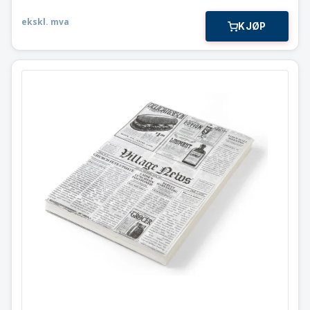
ekskl. mva
KJØP
Vokspapir – avis print
25×35 cm
678107