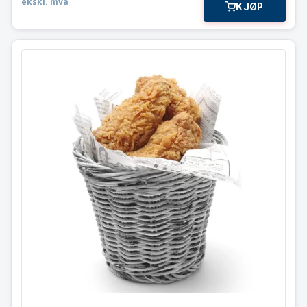
ekskl. mva
KJØP
Snacks kurv
426043