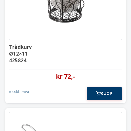
Trådkurv
Ø12×11
425824
kr
72
,-
ekskl. mva
KJØP