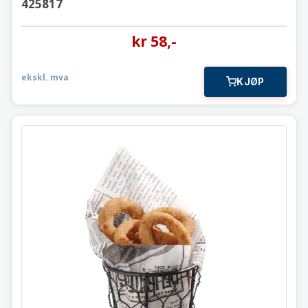
425817
kr
58
,-
ekskl. mva
KJØP
Trådkurv
Ø12×11
425824