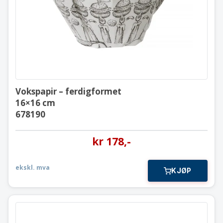
678190
Vokspapir – ferdigformet
16×16 cm
678190
kr
178
,-
ekskl. mva
KJØP