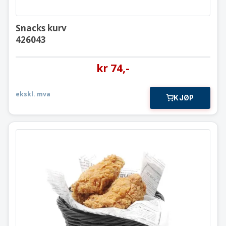
Snacks kurv
426043
kr
74
,-
ekskl. mva
KJØP