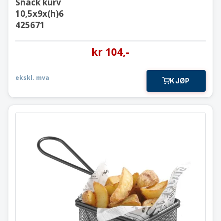
Snack kurv
10,5x9x(h)6
425671
kr
104
,-
ekskl. mva
KJØP
Snack kurv