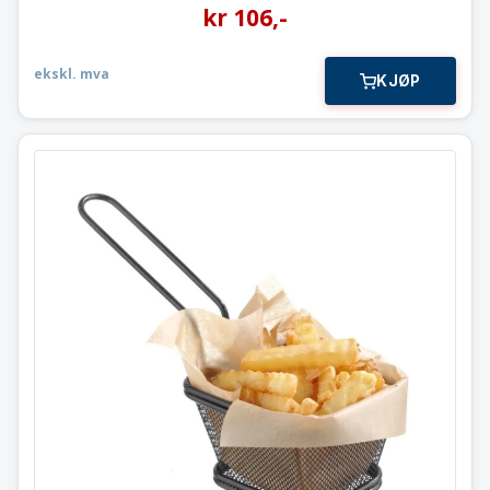
kr
106
,-
ekskl. mva
KJØP
Snack kurv
13×11,5x(h)8
425695