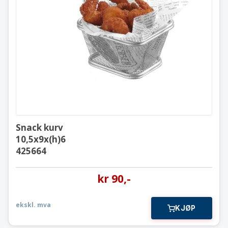
Snack kurv
10,5x9x(h)6
425664
Snack kurv
10,5x9x(h)6
425664
kr
90
,-
ekskl. mva
KJØP