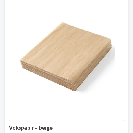
Vokspapir – beige
25×35 cm
678114
Vokspapir – beige