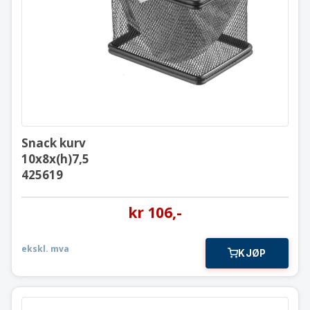
10x8x(h)7,5
425619
Snack kurv
10x8x(h)7,5
425619
kr
106
,-
ekskl. mva
KJØP