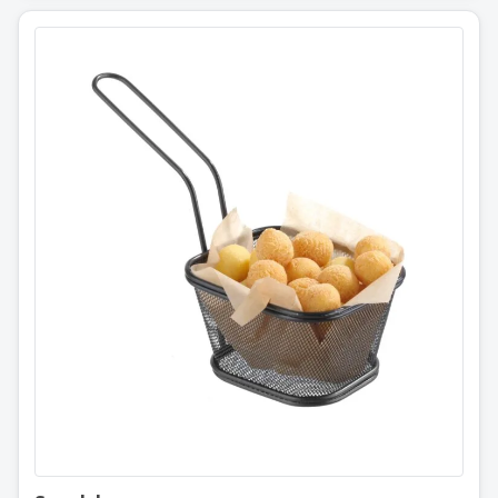
Snack kurv
10,5x9x(h)6
425671