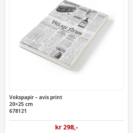
Vokspapir – avis print
20×25 cm
678121
Vokspapir – avis print
20×25 cm
678121
kr
298
,-