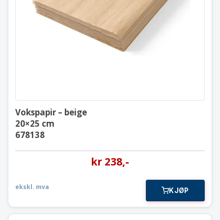
Vokspapir – beige
20×25 cm
678138
Vokspapir – beige
20×25 cm
678138
kr
238
,-
ekskl. mva
KJØP