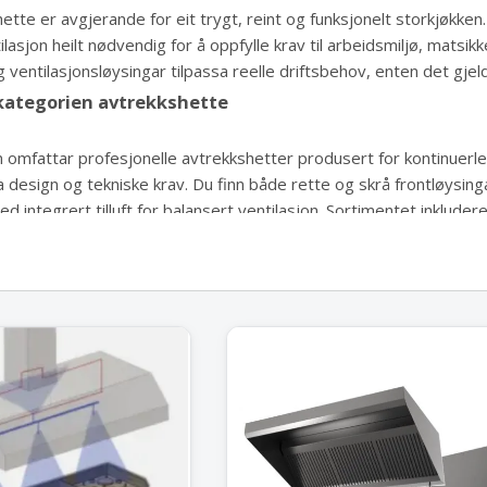
hette er avgjerande for eit trygt, reint og funksjonelt storkjøkk
ntilasjon heilt nødvendig for å oppfylle krav til arbeidsmiljø, mats
 ventilasjonsløysingar tilpassa reelle driftsbehov, enten det gjeld
kategorien avtrekkshette
omfattar profesjonelle avtrekkshetter produsert for kontinuerleg 
a design og tekniske krav. Du finn både rette og skrå frontløysinga
d integrert tilluft for balansert ventilasjon. Sortimentet inklu
okkesystem, innebygde motorar, feittfilter, viftemotorar og naud