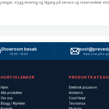
singar, trygg levering og tilgang på service og reservedelar etter
Showroom besøk
post@preved
10:00 – 15:00
Rask svar på e-p
HURTIGLENKER
PRODUKTKATEGO
Hjem
Elektrisk pizzaovn
Alle produkter
Aristarco
Om oss
Cool Head
Blogg / Nyheter
Tecnoinox
Kontakt
Modular