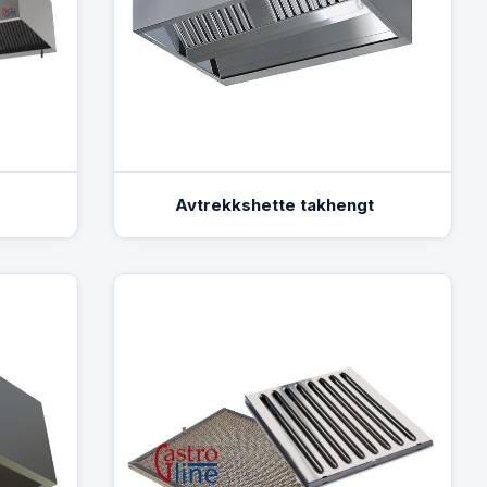
Avtrekkshette takhengt