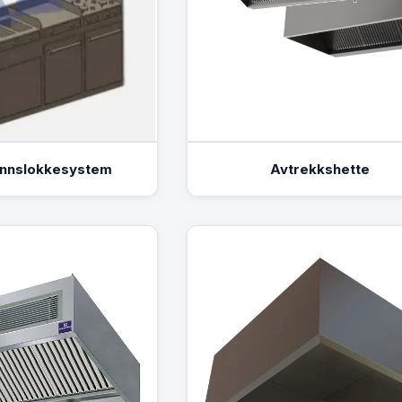
annslokkesystem
Avtrekkshette