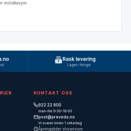
 installasjon.
a.no
Rask levering
ost
Lager i Norge
RIER
KONTAKT OSS
922 22 800
man–fre 9:30–16:00
post@preveda.no
Vi svarer innen 1 virkedag
Åpningstider showroom