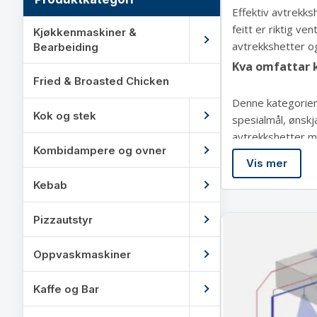
Effektiv avtrekks
feitt er riktig ve
Kjøkkenmaskiner &
avtrekkshetter og
Bearbeiding
Kva omfattar 
Fried & Broasted Chicken
Denne kategorien 
Kok og stek
spesialmål, ønskj
avtrekkshetter me
Kombidampere og ovner
komplette brannsl
Vis mer
Kebab
Pizzautstyr
Oppvaskmaskiner
Kaffe og Bar