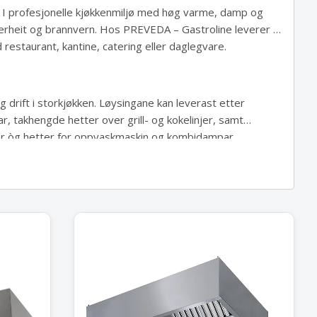
en. I profesjonelle kjøkkenmiljø med høg varme, damp og
ikkerheit og brannvern. Hos
PREVEDA – Gastroline
leverer vi
 restaurant, kantine, catering eller daglegvare.
drift i storkjøkken. Løysingane kan leverast etter
r, takhengde hetter over grill- og kokelinjer, samt
derer òg hetter for oppvaskmaskin og kombidampar,
synt tilbehøyr.