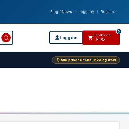
Blog / News
Logg inn
Registrer
|
|
0
Handlevogn
Logg inn
kr
0
,-
varer i handlevogn
Alle priser er eks. MVA og frakt