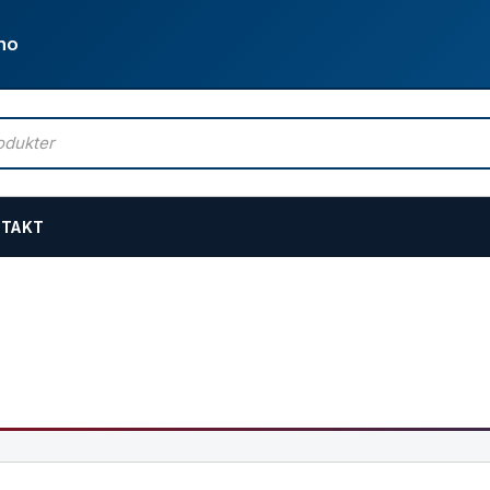
no
TAKT
asjon