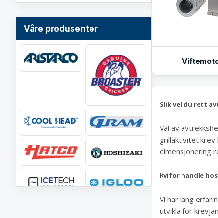
Våre produsenter
Viftemoto
Slik vel du rett a
Val av avtrekkshe
grillaktivitet krev
dimensjonering re
Kvifor handle hos
Vi har lang erfari
utvikla for krevj