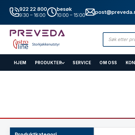
922 22 800
besøk
post@preveda.
9:30 – 16:00
10:00 – 15:00
Products
search
HJEM
PRODUKTER
SERVICE
OM OSS
KON
Hovedinnhold
Avtrekkshette / Ventil
Hjem
»
Butikk
»
Avtrekkshette / Ventilasjon
Produktkategori