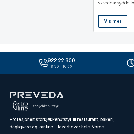
skreddarsydde løy
Vis mer
922 22 800
9:30 – 16:00
Profesjonelt storkjøkkenutstyr til restaurant, bakeri,
dagligvare og kantine – levert over hele Norge.