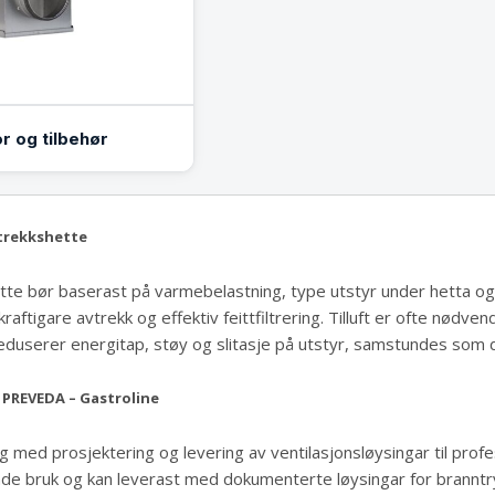
r og tilbehør
vtrekkshette
tte bør baserast på varmebelastning, type utstyr under hetta og
 kraftigare avtrekk og effektiv feittfiltrering. Tilluft er ofte nødven
duserer energitap, støy og slitasje på utstyr, samstundes som det
 PREVEDA – Gastroline
ng med prosjektering og levering av ventilasjonsløysingar til profe
ande bruk og kan leverast med dokumenterte løysingar for branntry